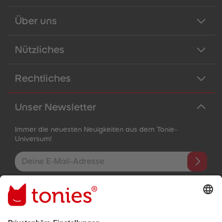
Über uns
Nützliches
Rechtliches
Unser Newsletter
Immer die neuesten Neuigkeiten aus dem Tonie-
Universum!
E-Mail-Addresse
Mit dem Absenden abonnierst du unseren E-Mail-Newsletter, der
auf den von dir bereitgestellten Informationen (z.B. Account-
informationen) und den von dir zu Werbezwecken bereitgestellten
Interaktionsinformationen (z.B. Abspielinformationen) basiert. Du
kannst den Newsletter jederzeit kostenlos abbestellen.