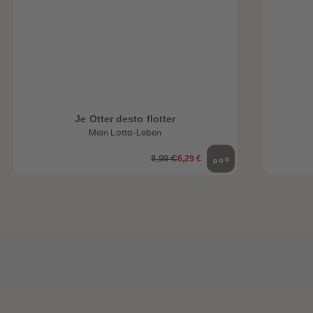
Je Otter desto flotter
Mein Lotta-Leben
6,29 €
8,99 €
heiten