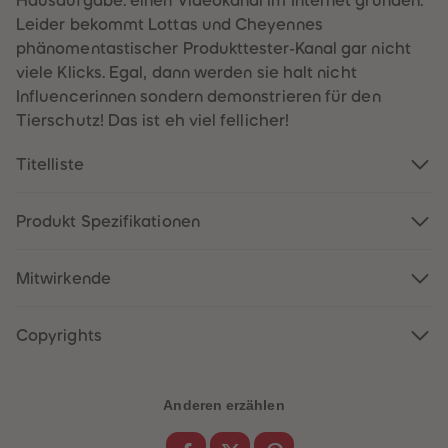
Hausaufgabe: einen Videokanal im Internet gründen.
60
60
61
61
Leider bekommt Lottas und Cheyennes
62
62
phänomentastischer Produkttester-Kanal gar nicht
63
63
64
64
viele Klicks. Egal, dann werden sie halt nicht
65
65
Influencerinnen sondern demonstrieren für den
66
66
67
67
Tierschutz! Das ist eh viel fellicher!
68
68
69
69
Titelliste
70
70
71
71
72
72
73
73
Produkt Spezifikationen
74
74
75
75
76
76
77
77
Mitwirkende
78
78
79
79
80
80
Copyrights
81
81
82
82
83
83
84
84
85
85
Anderen erzählen
86
86
87
87