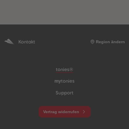
Kontakt
Region ändern
Meta-Navigation Footer
tonies®
my
tonies
Support
Vertrag widerrufen