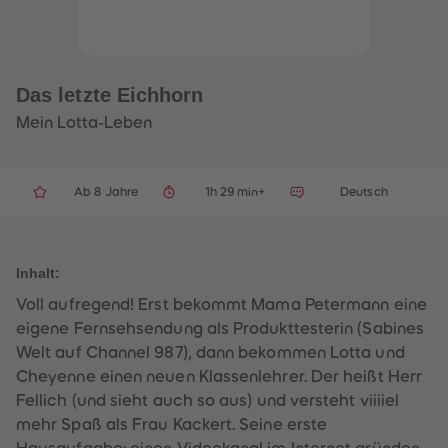
32
32
33
33
34
34
35
35
36
36
37
37
Das letzte Eichhorn
38
38
39
39
Mein Lotta-Leben
40
40
41
41
42
42
43
43
Ab 8 Jahre
1h 29 min+
Deutsch
44
44
45
45
46
46
47
47
48
48
Inhalt:
49
49
50
50
Voll aufregend! Erst bekommt Mama Petermann eine
51
51
52
52
eigene Fernsehsendung als Produkttesterin (Sabines
53
53
Welt auf Channel 987), dann bekommen Lotta und
54
54
55
55
Cheyenne einen neuen Klassenlehrer. Der heißt Herr
56
56
Fellich (und sieht auch so aus) und versteht viiiiel
57
57
58
58
mehr Spaß als Frau Kackert. Seine erste
59
59