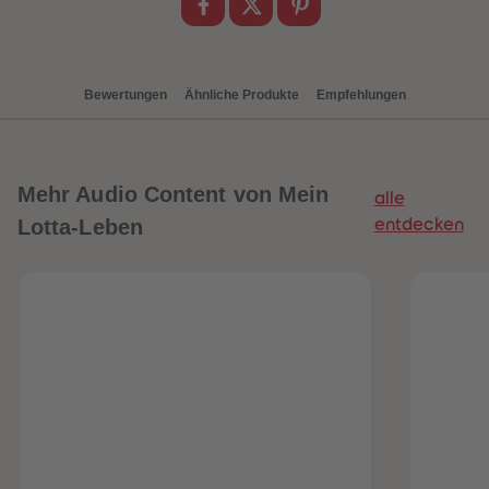
88
88
89
89
90
90
91
91
92
92
93
93
Bewertungen
Ähnliche Produkte
Empfehlungen
94
94
95
95
96
96
97
97
98
98
Mehr
Audio Content von Mein
99
99
alle
99+
99+
Lotta-Leben
entdecken