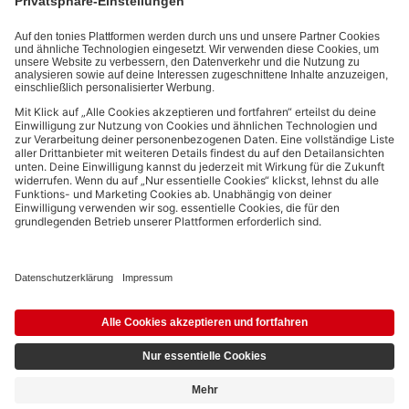
Datenschutzbestimmungen
.
Bezahlmethoden:
Links zu sozialen Netzwerken
© 2026 tonies GmbH
Die Nutzung der Inhalte für Text- und Data-Mining von (generativen) KI
Systemen ist in dem in Ziffer 14.4 der Nutzungsbedingungen genannten
Zusammenhang ausdrücklich vorbehalten und daher verboten.
6,29 €
Ausstehend
8,99 €
inkl. MwSt.