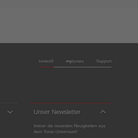
Meta-Navigation Footer
tonies®
my
tonies
Support
Unser Newsletter
Immer die neuesten Neuigkeiten aus
dem Tonie-Universum!