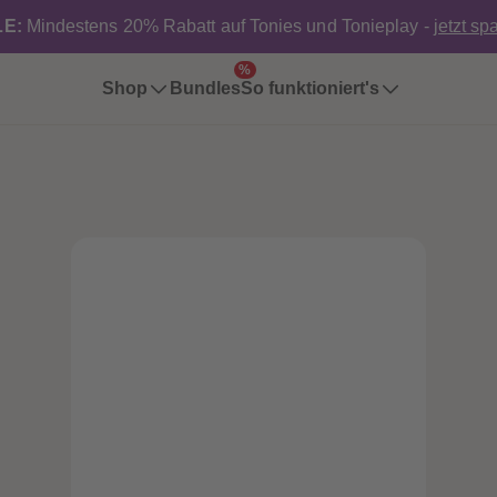
E:
Mindestens 20% Rabatt auf Tonies und Tonieplay -
jetzt sp
%
Shop
Bundles
So funktioniert's