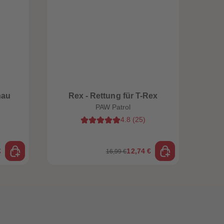
hau
Rex - Rettung für T-Rex
Li
PAW Patrol
4.8
(
25
)
€
12,74 €
16,99 €