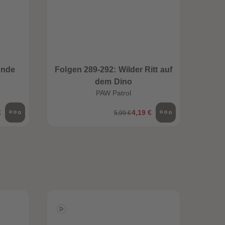
96
96
97
97
98
98
99
99
99+
99+
unde
Folgen 289-292: Wilder Ritt auf
Folge
dem Dino
PAW Patrol
€
4,19 €
5,99 €