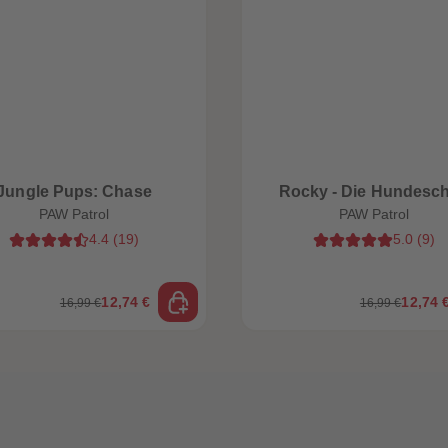
Jungle Pups: Chase
Rocky - Die Hundesc
PAW Patrol
PAW Patrol
4.4
(
19
)
5.0
(
9
)
12,74 €
12,74 
16,99 €
16,99 €