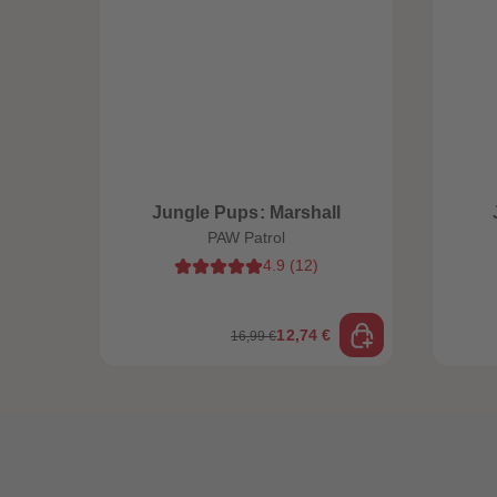
Jungle Pups: Marshall
PAW Patrol
4.9
(
12
)
12,74 €
16,99 €