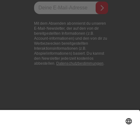
E-Mail-Addresse
Mit dem Absenden abonnierst du unseren
E-Mail-Newsletter, der auf den von dir
bereitgestellten Informationen (z.B.
Account-informationen) und den von dir zu
Werbezwecken bereitgestellten
Interaktionsinformationen (z.B.
Abspielinformationen) basiert. Du kannst
den Newsletter jederzeit kostenlos
abbestellen.
Datenschutzbestimmungen
.