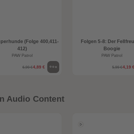
uperhunde (Folge 400,411-
Folgen 5-8: Der Fellfre
412)
Boogie
PAW Patrol
PAW Patrol
4,89 €
4,19 
6,99 €
5,99 €
n Audio Content