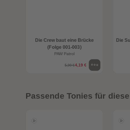
Die Crew baut eine Brücke
Die S
(Folge 001-003)
PAW Patrol
4,19 €
5,99 €
en
Neuheiten
Passende Tonies für diese