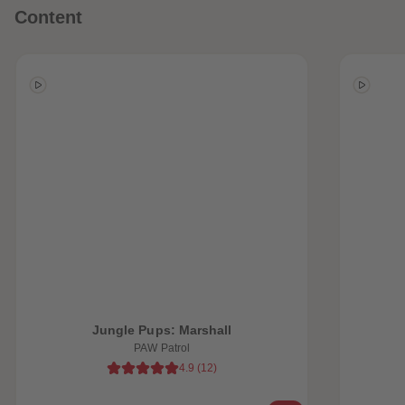
Content
heiten
Jungle Pups: Marshall
PAW Patrol
4.9
(
12
)