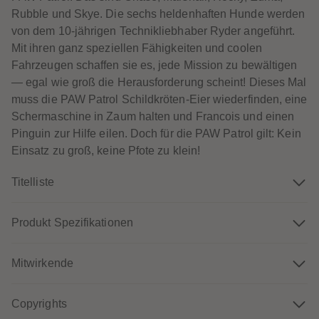
60
60
Rubble und Skye. Die sechs heldenhaften Hunde werden
61
61
62
62
von dem 10-jährigen Technikliebhaber Ryder angeführt.
63
63
Mit ihren ganz speziellen Fähigkeiten und coolen
64
64
65
65
Fahrzeugen schaffen sie es, jede Mission zu bewältigen
66
66
— egal wie groß die Herausforderung scheint! Dieses Mal
67
67
68
68
muss die PAW Patrol Schildkröten-Eier wiederfinden, eine
69
69
Schermaschine in Zaum halten und Francois und einen
70
70
71
71
Pinguin zur Hilfe eilen. Doch für die PAW Patrol gilt: Kein
72
72
Einsatz zu groß, keine Pfote zu klein!
73
73
74
74
75
75
Titelliste
76
76
77
77
78
78
79
79
Produkt Spezifikationen
80
80
81
81
82
82
Mitwirkende
83
83
84
84
85
85
86
86
Copyrights
87
87