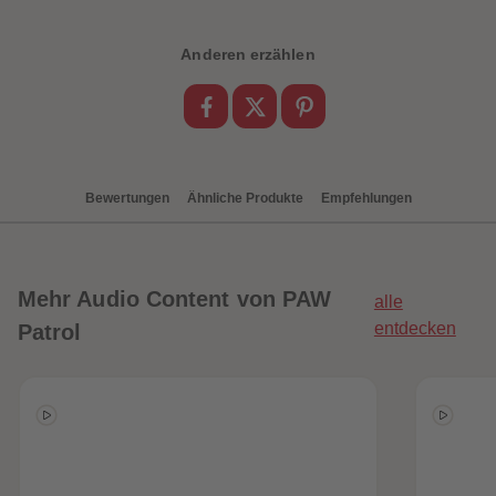
88
88
89
89
90
90
Anderen erzählen
91
91
92
92
93
93
94
94
95
95
96
96
97
97
98
98
Bewertungen
Ähnliche Produkte
Empfehlungen
99
99
99+
99+
Mehr
Audio Content von PAW
alle
entdecken
Patrol