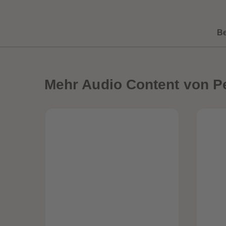
B
Mehr
Audio Content von P
een
Neuheiten