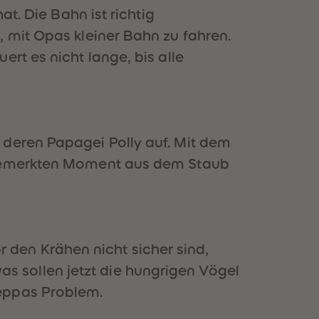
51
51
at. Die Bahn ist richtig
52
52
 mit Opas kleiner Bahn zu fahren.
53
53
54
54
rt es nicht lange, bis alle
55
55
56
56
57
57
58
58
59
59
60
60
 deren Papagei Polly auf. Mit dem
61
61
unbemerkten Moment aus dem Staub
62
62
63
63
?
64
64
65
65
66
66
67
67
den Krähen nicht sicher sind,
68
68
69
69
 sollen jetzt die hungrigen Vögel
70
70
Peppas Problem.
71
71
72
72