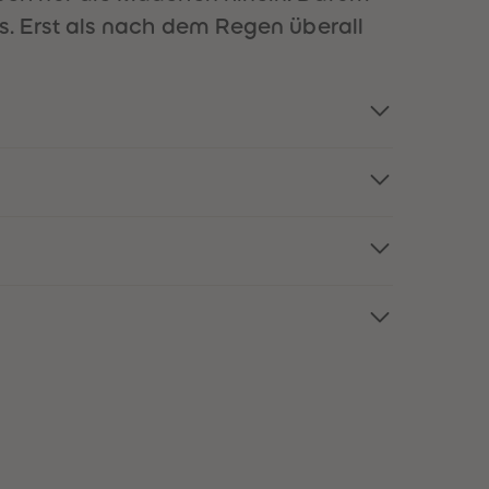
96
96
. Erst als nach dem Regen überall
97
97
98
98
99
99
99+
99+