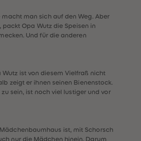
73
73
74
74
75
75
de macht man sich auf den Weg. Aber
76
76
d, packt Opa Wutz die Speisen in
77
77
78
78
hmecken. Und für die anderen
79
79
80
80
81
81
82
82
83
83
84
84
utz ist von diesem Vielfraß nicht
85
85
b zeigt er ihnen seinen Bienenstock.
86
86
87
87
 sein, ist noch viel lustiger und vor
88
88
89
89
90
90
91
91
92
92
93
93
n Mädchenbaumhaus ist, mit Schorsch
94
94
uch nur die Mädchen hinein. Darum
95
95