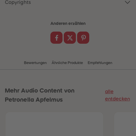
88
88
Copyrights
89
89
90
90
91
91
92
92
Anderen erzählen
93
93
94
94
95
95
96
96
97
97
98
98
99
99
99+
99+
Bewertungen
Ähnliche Produkte
Empfehlungen
Mehr
Audio Content von
alle
entdecken
Petronella Apfelmus