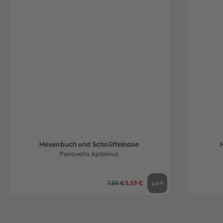
Hexenbuch und Schnüffelnase
heiten
Petronella Apfelmus
7,99 €
5,59 €