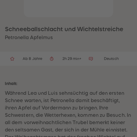
32
32
33
33
34
34
35
35
36
36
37
37
Schneeballschlacht und Wichtelstreiche
38
38
39
39
Petronella Apfelmus
40
40
41
41
42
42
43
43
Ab 8 Jahre
2h 29 min+
Deutsch
44
44
45
45
46
46
47
47
48
48
Inhalt:
49
49
50
50
Während Lea und Luis sehnsüchtig auf den ersten
51
51
52
52
Schnee warten, ist Petronella damit beschäftigt,
53
53
ihren Apfel auf Vordermann zu bringen. Ihre
54
54
55
55
Schwestern, die Wetterhexen, kommen zu Besuch. In
56
56
all dem vorweihnachtlichen Trubel bemerkt keiner
57
57
58
58
den seltsamen Gast, der sich in der Mühle einnistet.
59
59