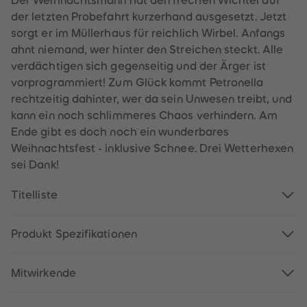
Der Weihnachtsmann hat den frechen Wichtel auf
60
60
61
61
der letzten Probefahrt kurzerhand ausgesetzt. Jetzt
62
62
sorgt er im Müllerhaus für reichlich Wirbel. Anfangs
63
63
64
64
ahnt niemand, wer hinter den Streichen steckt. Alle
65
65
verdächtigen sich gegenseitig und der Ärger ist
66
66
67
67
vorprogrammiert! Zum Glück kommt Petronella
68
68
rechtzeitig dahinter, wer da sein Unwesen treibt, und
69
69
70
70
kann ein noch schlimmeres Chaos verhindern. Am
71
71
Ende gibt es doch noch ein wunderbares
72
72
73
73
Weihnachtsfest - inklusive Schnee. Drei Wetterhexen
74
74
sei Dank!
75
75
76
76
77
77
Titelliste
78
78
79
79
80
80
Produkt Spezifikationen
81
81
82
82
83
83
84
84
Mitwirkende
85
85
86
86
87
87