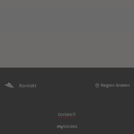
Kontakt
Region ändern
Meta-Navigation Footer
tonies®
my
tonies