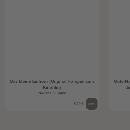
Das kleine Einhorn (Original Hörspiel zum
Gute-Na
Kinofilm)
de
Prinzessin Lillifee
5,99 €