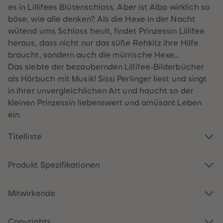
61
61
es in Lillifees Blütenschloss. Aber ist Alba wirklich so
62
62
böse, wie alle denken? Als die Hexe in der Nacht
63
63
64
64
wütend ums Schloss heult, findet Prinzessin Lillifee
65
65
heraus, dass nicht nur das süße Rehkitz ihre Hilfe
66
66
67
67
braucht, sondern auch die mürrische Hexe...
68
68
Das siebte der bezaubernden Lillifee-Bilderbücher
69
69
70
70
als Hörbuch mit Musik! Sissi Perlinger liest und singt
71
71
in ihrer unvergleichlichen Art und haucht so der
72
72
73
73
kleinen Prinzessin liebenswert und amüsant Leben
74
74
ein.
75
75
76
76
77
77
Titelliste
78
78
79
79
80
80
81
81
Produkt Spezifikationen
82
82
83
83
84
84
Mitwirkende
85
85
86
86
87
87
88
88
Copyrights