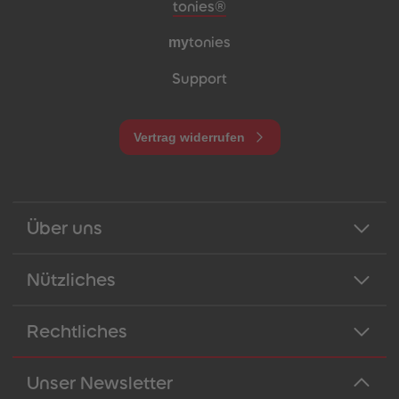
Meta-Navigation Footer
tonies®
my
tonies
Support
Vertrag widerrufen
Über uns
Nützliches
Rechtliches
Unser Newsletter