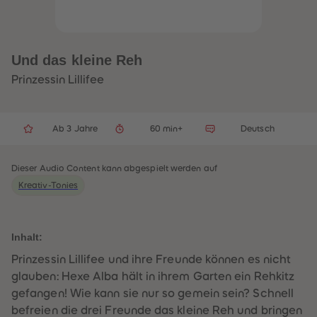
33
33
34
34
35
35
36
36
37
37
Und das kleine Reh
38
38
39
39
Prinzessin Lillifee
40
40
41
41
42
42
43
43
Ab 3 Jahre
60 min+
Deutsch
44
44
45
45
46
46
47
47
Dieser Audio Content kann abgespielt werden auf
48
48
Kreativ-Tonies
49
49
50
50
51
51
52
52
53
53
Inhalt:
54
54
55
55
Prinzessin Lillifee und ihre Freunde können es nicht
56
56
glauben: Hexe Alba hält in ihrem Garten ein Rehkitz
57
57
58
58
gefangen! Wie kann sie nur so gemein sein? Schnell
59
59
befreien die drei Freunde das kleine Reh und bringen
60
60