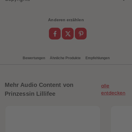
89
89
90
90
91
91
92
92
Anderen erzählen
93
93
94
94
95
95
96
96
97
97
98
98
99
99
99+
99+
Bewertungen
Ähnliche Produkte
Empfehlungen
Mehr
Audio Content von
alle
Prinzessin Lillifee
entdecken