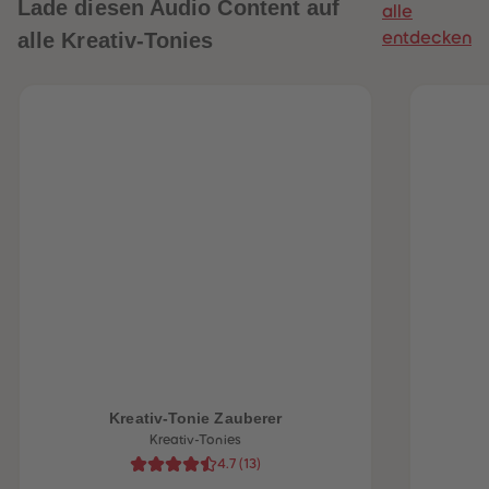
Lade diesen Audio Content auf
alle
alle Kreativ-Tonies
entdecken
heiten
Kreativ-Tonie Zauberer
Kreativ-Tonies
4.7
(
13
)