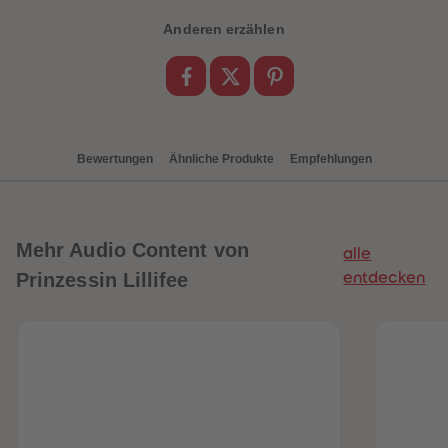
88
88
89
89
Anderen erzählen
90
90
91
91
92
92
93
93
94
94
95
95
96
96
97
97
Bewertungen
Ähnliche Produkte
Empfehlungen
98
98
99
99
99+
99+
Mehr
Audio Content von
alle
Prinzessin Lillifee
entdecken