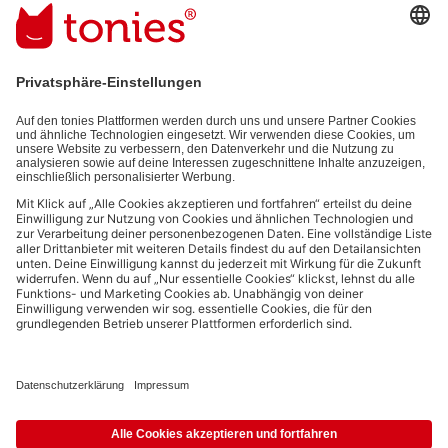
Mit dem Absenden abonnierst du unseren E-Mail-Newsletter, der
auf den von dir bereitgestellten Informationen (z.B. Account-
informationen) und den von dir zu Werbezwecken bereitgestellten
Interaktionsinformationen (z.B. Abspielinformationen) basiert. Du
kannst den Newsletter jederzeit kostenlos abbestellen.
Datenschutzbestimmungen
.
Bezahlmethoden:
Links zu sozialen Netzwerken
© 2026 tonies GmbH
Die Nutzung der Inhalte für Text- und Data-Mining von (generativen) KI
Systemen ist in dem in Ziffer 14.4 der Nutzungsbedingungen genannten
Zusammenhang ausdrücklich vorbehalten und daher verboten.