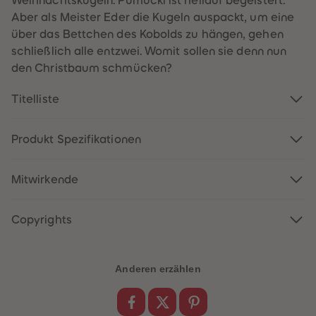
Weihnachtskugeln. Pumuckl ist hellauf begeistert.
60
60
61
61
Aber als Meister Eder die Kugeln auspackt, um eine
62
62
über das Bettchen des Kobolds zu hängen, gehen
63
63
64
64
schließlich alle entzwei. Womit sollen sie denn nun
65
65
den Christbaum schmücken?
66
66
67
67
68
68
Titelliste
69
69
70
70
71
71
72
72
Produkt Spezifikationen
73
73
74
74
75
75
Mitwirkende
76
76
77
77
78
78
79
79
Copyrights
80
80
81
81
82
82
83
83
Anderen erzählen
84
84
85
85
86
86
87
87