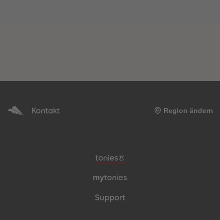
Kontakt
Region ändern
Meta-Navigation Footer
tonies®
my
tonies
Support