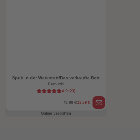
heiten
Spuk in der Werkstatt/Das verkaufte Bett
Pumuckl
4.9
(
23
)
13,59 €
16,99 €
Online vergriffen