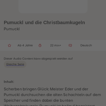
32
32
33
33
34
34
35
35
36
36
37
37
Pumuckl und die Christbaumkugeln
38
38
39
39
Pumuckl
40
40
41
41
42
42
43
43
Ab 4 Jahre
22 min+
Deutsch
44
44
45
45
46
46
47
47
Dieser Audio Content kann abgespielt werden auf
48
48
Gleiche Serie
49
49
50
50
51
51
52
52
53
53
Inhalt:
54
54
55
55
Scherben bringen Glück: Meister Eder und der
56
56
Pumuckl durchsuchen die alten Schachteln auf dem
57
57
58
58
Speicher und finden dabei die bunten
59
59