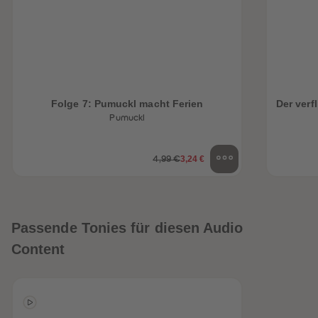
Folge 7: Pumuckl macht Ferien
Der ver
Pumuckl
3,24 €
4,99 €
Passende Tonies für diesen Audio
Content