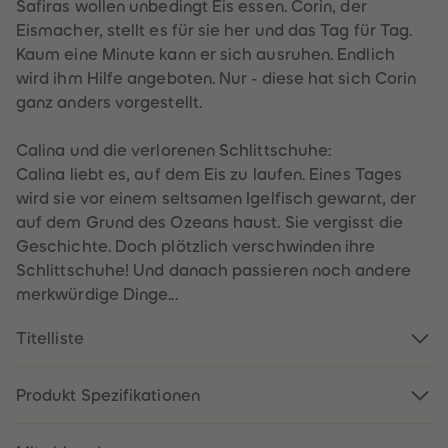
60
60
Safiras wollen unbedingt Eis essen. Corin, der
61
61
Eismacher, stellt es für sie her und das Tag für Tag.
62
62
63
63
Kaum eine Minute kann er sich ausruhen. Endlich
64
64
wird ihm Hilfe angeboten. Nur - diese hat sich Corin
65
65
66
66
ganz anders vorgestellt.
67
67
68
68
69
69
Calina und die verlorenen Schlittschuhe:
70
70
Calina liebt es, auf dem Eis zu laufen. Eines Tages
71
71
72
72
wird sie vor einem seltsamen Igelfisch gewarnt, der
73
73
auf dem Grund des Ozeans haust. Sie vergisst die
74
74
75
75
Geschichte. Doch plötzlich verschwinden ihre
76
76
Schlittschuhe! Und danach passieren noch andere
77
77
78
78
merkwürdige Dinge...
79
79
80
80
Titelliste
81
81
82
82
83
83
84
84
Produkt Spezifikationen
85
85
86
86
87
87