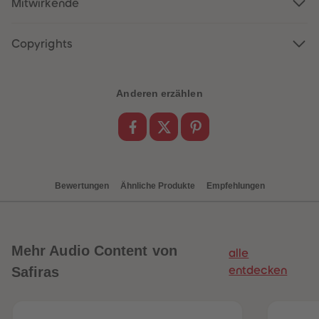
Mitwirkende
88
88
89
89
90
90
91
91
Copyrights
92
92
93
93
94
94
95
95
Anderen erzählen
96
96
97
97
98
98
99
99
99+
99+
Bewertungen
Ähnliche Produkte
Empfehlungen
Mehr
Audio Content von
alle
Safiras
entdecken