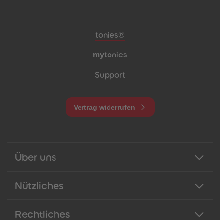
Meta-Navigation Footer
tonies®
my
tonies
Support
Vertrag widerrufen
Über uns
Nützliches
Rechtliches