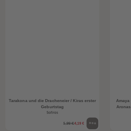
Tarakona und die Dracheneier / Kiras erster
Amaya 
Geburtstag
Aronas
Safiras
4,19 €
5,99 €