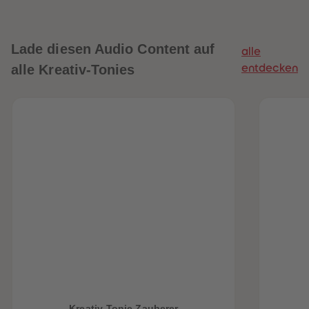
Lade diesen Audio Content auf
alle
alle Kreativ-Tonies
entdecken
heiten
Kreativ-Tonie Zauberer