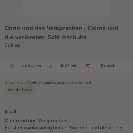
32
32
33
33
34
34
35
35
36
36
37
37
Corin und das Versprechen / Calina und
38
38
39
39
die verlorenen Schlittschuhe
40
40
41
41
Safiras
42
42
43
43
44
44
45
45
Ab 3 Jahre
1h 03 min+
Deutsch
46
46
47
47
48
48
49
49
Dieser Audio Content kann abgespielt werden auf
50
50
Kreativ-Tonies
51
51
52
52
53
53
54
54
55
55
Inhalt:
56
56
57
57
Corin und das Versprechen:
58
58
Es ist ein wahnsinnig heißer Sommer und die vielen
59
59