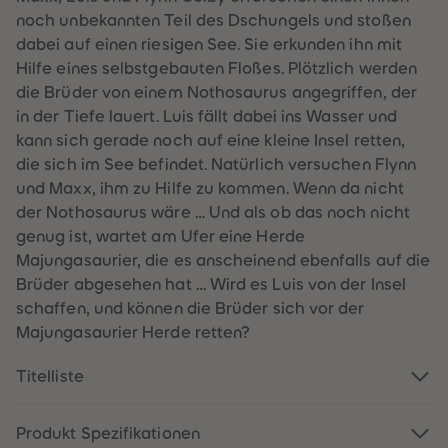
60
60
noch unbekannten Teil des Dschungels und stoßen
61
61
62
62
dabei auf einen riesigen See. Sie erkunden ihn mit
63
63
Hilfe eines selbstgebauten Floßes. Plötzlich werden
64
64
65
65
die Brüder von einem Nothosaurus angegriffen, der
66
66
in der Tiefe lauert. Luis fällt dabei ins Wasser und
67
67
68
68
kann sich gerade noch auf eine kleine Insel retten,
69
69
die sich im See befindet. Natürlich versuchen Flynn
70
70
71
71
und Maxx, ihm zu Hilfe zu kommen. Wenn da nicht
72
72
der Nothosaurus wäre … Und als ob das noch nicht
73
73
74
74
genug ist, wartet am Ufer eine Herde
75
75
Majungasaurier, die es anscheinend ebenfalls auf die
76
76
77
77
Brüder abgesehen hat … Wird es Luis von der Insel
78
78
schaffen, und können die Brüder sich vor der
79
79
80
80
Majungasaurier Herde retten?
81
81
82
82
83
83
Titelliste
84
84
85
85
86
86
Produkt Spezifikationen
87
87