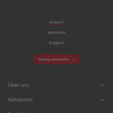
Meta-Navigation Footer
tonies®
my
tonies
Support
Vertrag widerrufen
Über uns
Nützliches