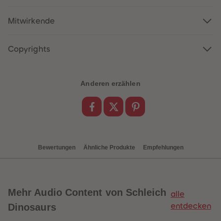
88
88
89
89
90
90
Mitwirkende
91
91
92
92
93
93
Copyrights
94
94
95
95
96
96
97
97
98
98
Anderen erzählen
99
99
99+
99+
Bewertungen
Ähnliche Produkte
Empfehlungen
Mehr
Audio Content von Schleich
alle
Dinosaurs
entdecken