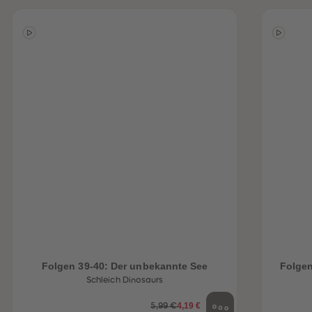
Folgen 39-40: Der unbekannte See
Folgen
Schleich Dinosaurs
4,19 €
5,99 €