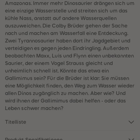
Amazonas. Immer mehr Dinosaurier drängen sich um
61
61
62
62
eine einzige Wasserstelle und streiten sich um das
63
63
kühle Nass, anstatt auf andere Wasserquellen
64
64
65
65
auszuweichen. Die Colby Brüder gehen der Sache
66
66
nach und machen am Wasserfall eine Entdeckung.
67
67
68
68
Zwei Tyrannosaurier haben dort ihr Jagdgebiet und
69
69
verteidigen es gegen jeden Eindringling. Außerdem
70
70
71
71
beobachten Maxx, Luis und Flynn einen unbekannten
72
72
Saurier, der einem Vogel Strauss gleicht und
73
73
74
74
unheimlich schnell ist. Könnte das etwa ein
75
75
Gallimimus sein? Für die Brüder ist klar: Sie müssen
76
76
77
77
eine Möglichkeit finden, den Weg zum Wasser wieder
78
78
allen Dinos zugänglich zu machen. Aber wie? Und
79
79
80
80
wird ihnen der Gallimimus dabei helfen - oder das
81
81
Leben schwer machen?
82
82
83
83
84
84
Titelliste
85
85
86
86
87
87
88
88
Produkt Spezifikationen