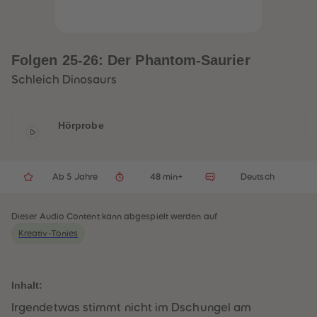
33
33
34
34
35
35
36
36
37
37
Folgen 25-26: Der Phantom-Saurier
38
38
39
39
Schleich Dinosaurs
40
40
41
41
42
42
43
43
Hörprobe
44
44
45
45
46
46
47
47
48
48
Ab 5 Jahre
48 min+
Deutsch
49
49
50
50
51
51
Dieser Audio Content kann abgespielt werden auf
52
52
53
53
Kreativ-Tonies
54
54
55
55
56
56
57
57
Inhalt:
58
58
59
59
Irgendetwas stimmt nicht im Dschungel am
60
60