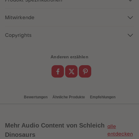
89
89
90
90
91
91
Mitwirkende
92
92
93
93
94
94
95
95
Copyrights
96
96
97
97
98
98
99
99
Anderen erzählen
99+
99+
Bewertungen
Ähnliche Produkte
Empfehlungen
Mehr
Audio Content von Schleich
alle
Dinosaurs
entdecken