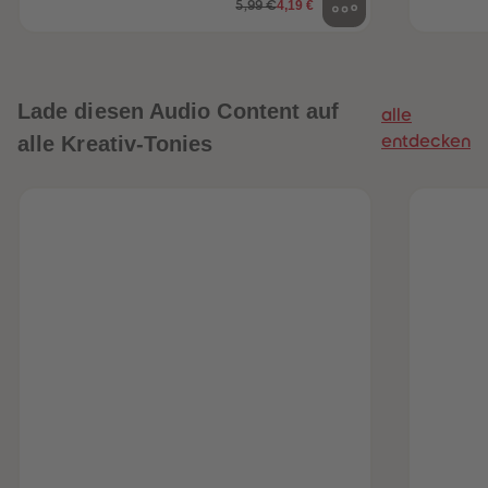
4,19 €
5,99 €
Lade diesen Audio Content auf
alle
alle Kreativ-Tonies
entdecken
heiten