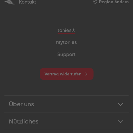
Kontakt
Region ändern
Meta-Navigation Footer
tonies®
my
tonies
Support
Vertrag widerrufen
Über uns
Nützliches