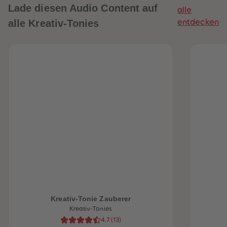
Lade diesen Audio Content auf
alle
alle Kreativ-Tonies
entdecken
heiten
Kreativ-Tonie Zauberer
Kreativ-Tonies
4.7
(
13
)