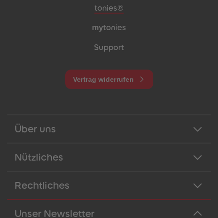
Meta-Navigation Footer
tonies®
my
tonies
Support
Vertrag widerrufen
Über uns
Nützliches
Rechtliches
Unser Newsletter