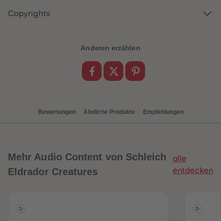
88
88
89
89
Copyrights
90
90
91
91
92
92
93
93
Anderen erzählen
94
94
95
95
96
96
97
97
98
98
99
99
99+
99+
Bewertungen
Ähnliche Produkte
Empfehlungen
Mehr
Audio Content von Schleich
alle
Eldrador Creatures
entdecken