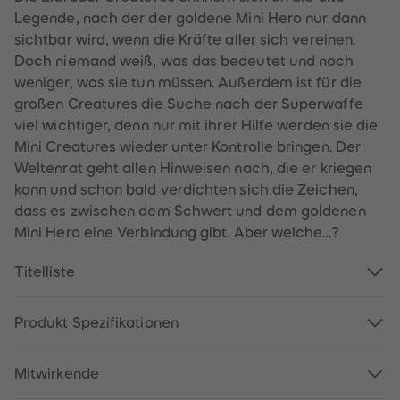
60
60
Legende, nach der der goldene Mini Hero nur dann
61
61
62
62
sichtbar wird, wenn die Kräfte aller sich vereinen.
63
63
Doch niemand weiß, was das bedeutet und noch
64
64
65
65
weniger, was sie tun müssen. Außerdem ist für die
66
66
großen Creatures die Suche nach der Superwaffe
67
67
68
68
viel wichtiger, denn nur mit ihrer Hilfe werden sie die
69
69
Mini Creatures wieder unter Kontrolle bringen. Der
70
70
71
71
Weltenrat geht allen Hinweisen nach, die er kriegen
72
72
kann und schon bald verdichten sich die Zeichen,
73
73
74
74
dass es zwischen dem Schwert und dem goldenen
75
75
Mini Hero eine Verbindung gibt. Aber welche…?
76
76
77
77
78
78
Titelliste
79
79
80
80
81
81
82
82
Produkt Spezifikationen
83
83
84
84
85
85
Mitwirkende
86
86
87
87