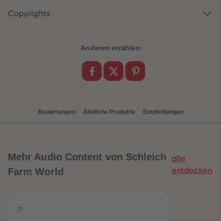
88
88
89
89
Copyrights
90
90
91
91
92
92
93
93
Anderen erzählen
94
94
95
95
96
96
97
97
98
98
99
99
99+
99+
Bewertungen
Ähnliche Produkte
Empfehlungen
Mehr
Audio Content von Schleich
alle
Farm World
entdecken