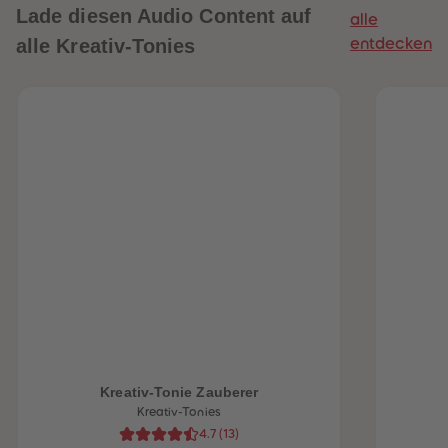
Lade diesen Audio Content auf
alle
alle Kreativ-Tonies
entdecken
heiten
Kreativ-Tonie Zauberer
Kreativ-Tonies
4.7
(
13
)