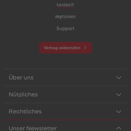
Meta-Navigation Footer
tonies®
my
tonies
Support
Vertrag widerrufen
Über uns
Nützliches
Rechtliches
Unser Newsletter