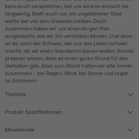
60
60
kann euch versprechen, bei uns wird es einfach nie
61
61
62
62
langweilig. Stellt euch vor, ein ungebetener Gast
63
63
wollte bei uns sein Unwesen treiben. Doch
64
64
65
65
zusammen haben wir uns einen klugen Plan
66
66
ausgedacht, wie wir ihn vertreiben können. Und dann
67
67
68
68
ist da noch der Schwan, der uns das Leben schwer
69
69
macht, als wir einen Staudamm bauen wollen. Konnte
70
70
71
71
ja keiner wissen, dass es einen guten Grund für das
72
72
Verhalten gibt. Aber zum Glück halten wir alle immer
73
73
74
74
zusammen – bei Regen, Wind, bei Sonne und sogar
75
75
im Schlamm!
76
76
77
77
78
78
Titelliste
79
79
80
80
81
81
82
82
Produkt Spezifikationen
83
83
84
84
85
85
Mitwirkende
86
86
87
87