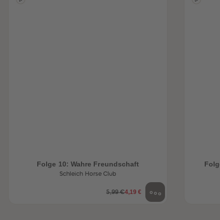
Folge 10: Wahre Freundschaft
Folg
Schleich Horse Club
4,19 €
5,99 €