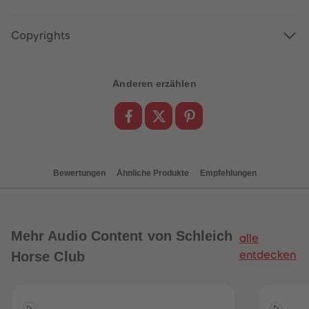
88
88
89
89
90
90
Copyrights
91
91
92
92
93
93
94
94
95
95
Anderen erzählen
96
96
97
97
98
98
99
99
99+
99+
Bewertungen
Ähnliche Produkte
Empfehlungen
Mehr
Audio Content von Schleich
alle
Horse Club
entdecken