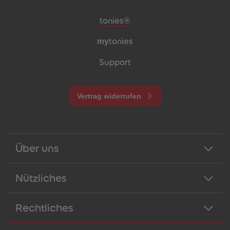
Meta-Navigation Footer
tonies®
my
tonies
Support
Vertrag widerrufen
Über uns
Nützliches
Rechtliches