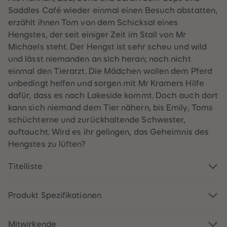
60
60
Saddles Café wieder einmal einen Besuch abstatten,
61
61
62
62
erzählt ihnen Tom von dem Schicksal eines
63
63
Hengstes, der seit einiger Zeit im Stall von Mr
64
64
65
65
Michaels steht. Der Hengst ist sehr scheu und wild
66
66
und lässt niemanden an sich heran; noch nicht
67
67
68
68
einmal den Tierarzt. Die Mädchen wollen dem Pferd
69
69
unbedingt helfen und sorgen mit Mr Kramers Hilfe
70
70
71
71
dafür, dass es nach Lakeside kommt. Doch auch dort
72
72
kann sich niemand dem Tier nähern, bis Emily, Toms
73
73
74
74
schüchterne und zurückhaltende Schwester,
75
75
auftaucht. Wird es ihr gelingen, das Geheimnis des
76
76
77
77
Hengstes zu lüften?
78
78
79
79
80
80
Titelliste
81
81
82
82
83
83
Produkt Spezifikationen
84
84
85
85
86
86
87
87
Mitwirkende