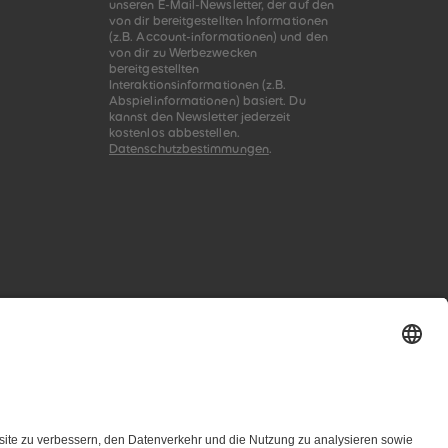
unseren E-Mail-Newsletter, der auf den
von dir bereitgestellten Informationen
(z.B. Account-informationen) und den
von dir zu Werbezwecken
bereitgestellten
Interaktionsinformationen (z.B.
Abspielinformationen) basiert. Du
kannst den Newsletter jederzeit
kostenlos abbestellen.
Datenschutzbestimmungen
.