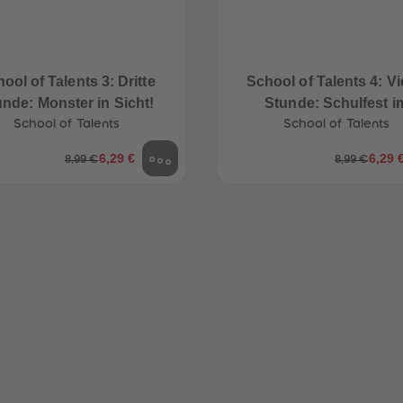
ool of Talents 3: Dritte
School of Talents 4: Vi
unde: Monster in Sicht!
Stunde: Schulfest i
School of Talents
Schneckentempo!
School of Talents
6,29 €
6,29 
8,99 €
8,99 €