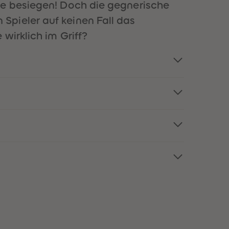
le besiegen! Doch die gegnerische
51
51
52
52
Spieler auf keinen Fall das
53
53
wirklich im Griff?
54
54
55
55
56
56
57
57
58
58
59
59
60
60
61
61
62
62
63
63
64
64
65
65
66
66
67
67
68
68
69
69
70
70
71
71
72
72