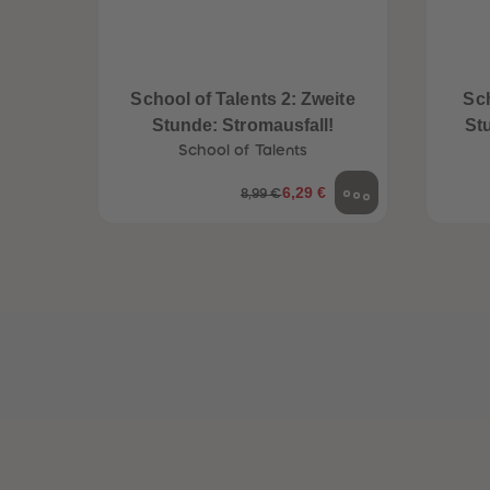
een
Neuheiten
School of Talents 2: Zweite
Sch
Stunde: Stromausfall!
St
School of Talents
6,29 €
8,99 €