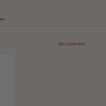
73
73
74
74
75
75
76
76
en
77
77
78
78
79
79
80
80
81
81
alle entdecken
82
82
83
83
84
84
85
85
86
86
87
87
88
88
89
89
90
90
91
91
92
92
93
93
94
94
95
95