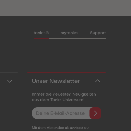
Meta-Navigation Footer
my
tonies®
tonies
Support
Unser Newsletter
Immer die neuesten Neuigkeiten
aus dem Tonie-Universum!
E-Mail-Addresse
Mit dem Absenden abonnierst du