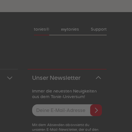
Meta-Navigation Footer
my
tonies®
tonies
Support
Unser Newsletter
Immer die neuesten Neuigkeiten
aus dem Tonie-Universum!
E-Mail-Addresse
Mit dem Absenden abonnierst du
unseren E-Mail-Newsletter, der auf den