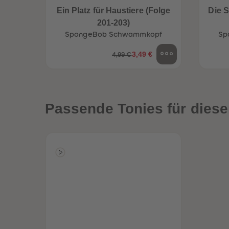
Ein Platz für Haustiere (Folge
Die 
201-203)
een
Neuheiten
SpongeBob Schwammkopf
Sp
3,49 €
4,99 €
Passende Tonies für diese