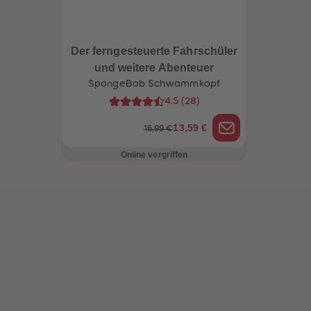
Der ferngesteuerte Fahrschüler
und weitere Abenteuer
SpongeBob Schwammkopf
4.5
(
28
)
13,59 €
16,99 €
Online vergriffen