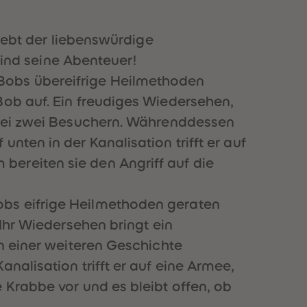
51
51
52
52
53
53
 lebt der liebenswürdige
54
54
nd seine Abenteuer!
55
55
56
56
Bobs übereifrige Heilmethoden
57
57
Bob auf. Ein freudiges Wiedersehen,
58
58
59
59
t bei zwei Besuchern. Währenddessen
60
60
nten in der Kanalisation trifft er auf
61
61
62
62
ereiten sie den Angriff auf die
63
63
64
64
65
65
obs eifrige Heilmethoden geraten
66
66
 Ihr Wiedersehen bringt ein
67
67
68
68
In einer weiteren Geschichte
69
69
nalisation trifft er auf eine Armee,
70
70
71
71
 Krabbe vor und es bleibt offen, ob
72
72