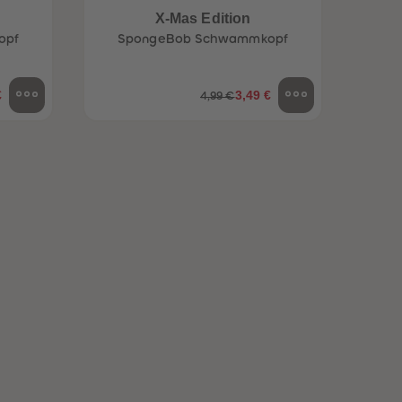
X-Mas Edition
opf
SpongeBob Schwammkopf
€
3,49 €
4,99 €