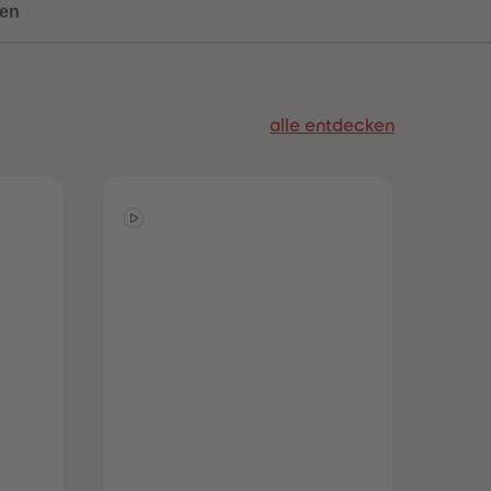
en
96
96
97
97
98
98
99
99
99+
99+
alle entdecken