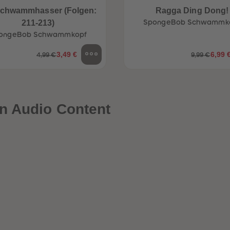
Schwammhasser (Folgen:
Ragga Ding Dong!
211-213)
SpongeBob Schwammk
ongeBob Schwammkopf
3,49 €
6,99 
4,99 €
9,99 €
n Audio Content