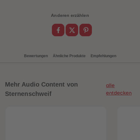
88
88
89
89
90
90
Anderen erzählen
91
91
92
92
93
93
94
94
95
95
96
96
97
97
98
98
Bewertungen
Ähnliche Produkte
Empfehlungen
99
99
99+
99+
Mehr
Audio Content von
alle
Sternenschweif
entdecken