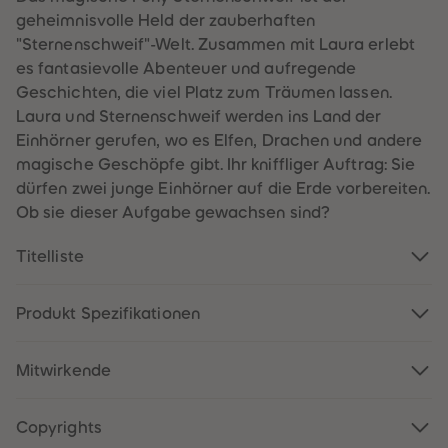
60
60
geheimnisvolle Held der zauberhaften
61
61
62
62
"Sternenschweif"-Welt. Zusammen mit Laura erlebt
63
63
es fantasievolle Abenteuer und aufregende
64
64
65
65
Geschichten, die viel Platz zum Träumen lassen.
66
66
Laura und Sternenschweif werden ins Land der
67
67
68
68
Einhörner gerufen, wo es Elfen, Drachen und andere
69
69
magische Geschöpfe gibt. Ihr kniffliger Auftrag: Sie
70
70
71
71
dürfen zwei junge Einhörner auf die Erde vorbereiten.
72
72
Ob sie dieser Aufgabe gewachsen sind?
73
73
74
74
75
75
Titelliste
76
76
77
77
78
78
79
79
Produkt Spezifikationen
80
80
81
81
82
82
Mitwirkende
83
83
84
84
85
85
86
86
Copyrights
87
87