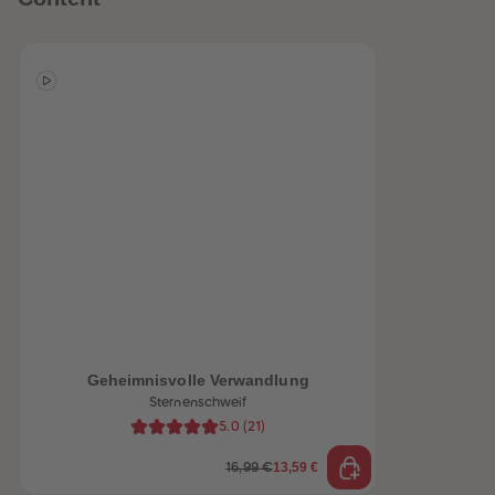
heiten
Geheimnisvolle Verwandlung
Sternenschweif
5.0
(
21
)
13,59 €
16,99 €