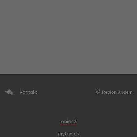
Kontakt
Region ändern
Meta-Navigation Footer
tonies®
my
tonies