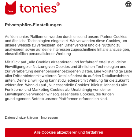
Mit dem Absenden abonnierst du unseren E-Mail-Newsletter, der
auf den von dir bereitgestellten Informationen (z.B. Account-
informationen) und den von dir zu Werbezwecken bereitgestellten
Interaktionsinformationen (z.B. Abspielinformationen) basiert. Du
kannst den Newsletter jederzeit kostenlos abbestellen.
Datenschutzbestimmungen
.
Bezahlmethoden:
Links zu sozialen Netzwerken
© 2026 tonies GmbH
Die Nutzung der Inhalte für Text- und Data-Mining von (generativen) KI
Systemen ist in dem in Ziffer 14.4 der Nutzungsbedingungen genannten
Zusammenhang ausdrücklich vorbehalten und daher verboten.