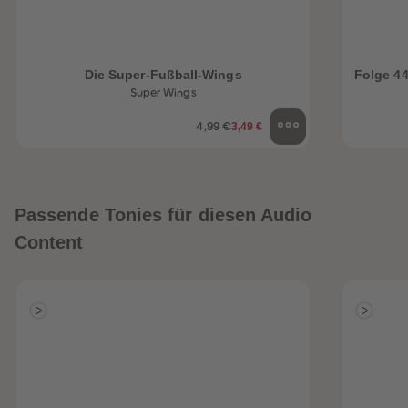
Die Super-Fußball-Wings
Folge 4
Super Wings
3,49 €
4,99 €
Passende Tonies für diesen Audio
Content