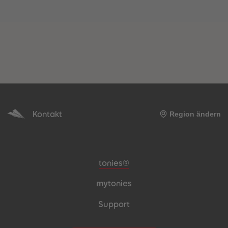
Kontakt
Region ändern
Meta-Navigation Footer
tonies®
my
tonies
Support