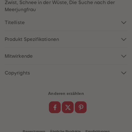
88
88
Zwist, Schnee in der Wüste, Die Suche nach der
89
89
Meerjungfrau
90
90
91
91
92
92
Titelliste
93
93
94
94
95
95
96
96
Produkt Spezifikationen
97
97
98
98
99
99
Mitwirkende
99+
99+
Copyrights
Anderen erzählen
Bewertungen
Ähnliche Produkte
Empfehlungen