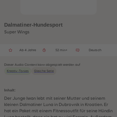
32
32
33
33
34
34
35
35
36
36
37
37
Dalmatiner-Hundesport
38
38
39
39
Super Wings
40
40
41
41
42
42
43
43
Ab 4 Jahre
52 min+
Deutsch
44
44
45
45
46
46
47
47
Dieser Audio Content kann abgespielt werden auf
48
48
Kreativ-Tonies
Gleiche Serie
49
49
50
50
51
51
52
52
53
53
Inhalt:
54
54
55
55
Der Junge Iwan lebt mit seiner Mutter und seinem
56
56
kleinen Dalmatiner Luna in Dubrovnik in Kroatien. Er
57
57
58
58
hat ein Paket mit einem Fitnessoutfit für seine Hündin
59
59