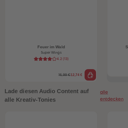
heiten
Feuer im Wald
S
Super Wings
4.2
(
13
)
12,74 €
16,99 €
Lade diesen Audio Content auf
alle
alle Kreativ-Tonies
entdecken