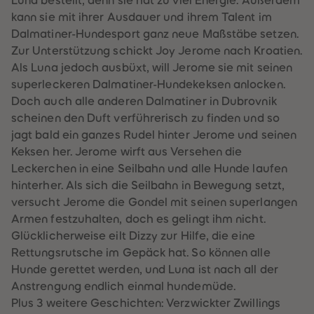
Luna bestellt, denn sie hat zu viel Energie. Außerdem
60
60
61
61
kann sie mit ihrer Ausdauer und ihrem Talent im
62
62
Dalmatiner-Hundesport ganz neue Maßstäbe setzen.
63
63
64
64
Zur Unterstützung schickt Joy Jerome nach Kroatien.
65
65
Als Luna jedoch ausbüxt, will Jerome sie mit seinen
66
66
67
67
superleckeren Dalmatiner-Hundekeksen anlocken.
68
68
Doch auch alle anderen Dalmatiner in Dubrovnik
69
69
70
70
scheinen den Duft verführerisch zu finden und so
71
71
jagt bald ein ganzes Rudel hinter Jerome und seinen
72
72
73
73
Keksen her. Jerome wirft aus Versehen die
74
74
Leckerchen in eine Seilbahn und alle Hunde laufen
75
75
76
76
hinterher. Als sich die Seilbahn in Bewegung setzt,
77
77
versucht Jerome die Gondel mit seinen superlangen
78
78
79
79
Armen festzuhalten, doch es gelingt ihm nicht.
80
80
Glücklicherweise eilt Dizzy zur Hilfe, die eine
81
81
82
82
Rettungsrutsche im Gepäck hat. So können alle
83
83
Hunde gerettet werden, und Luna ist nach all der
84
84
85
85
Anstrengung endlich einmal hundemüde.
86
86
Plus 3 weitere Geschichten: Verzwickter Zwillings
87
87