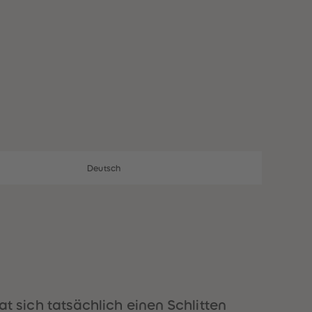
28
28
29
29
30
30
31
31
32
32
33
33
34
34
35
35
36
36
37
37
38
38
39
39
40
40
Deutsch
41
41
42
42
43
43
44
44
45
45
46
46
47
47
48
48
49
49
hat sich tatsächlich einen Schlitten
50
50