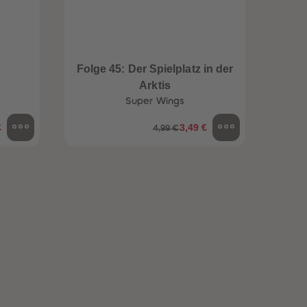
96
96
97
97
98
98
99
99
Folge 45: Der Spielplatz in der
99+
99+
Ein
Arktis
Super Wings
€
3,49 €
4,99 €