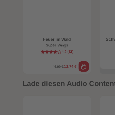
een
Neuheiten
Feuer im Wald
Sch
Super Wings
4.2
(
13
)
12,74 €
16,99 €
Lade diesen Audio Content 