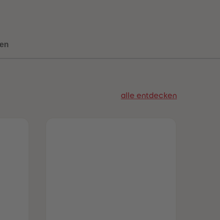
73
73
74
74
75
75
76
76
77
77
en
78
78
79
79
80
80
81
81
82
82
alle entdecken
83
83
84
84
85
85
86
86
87
87
88
88
89
89
90
90
91
91
92
92
93
93
94
94
95
95