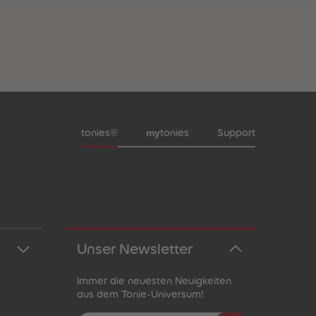
Meta-Navigation Footer
my
tonies®
tonies
Support
Unser Newsletter
Immer die neuesten Neuigkeiten
aus dem Tonie-Universum!