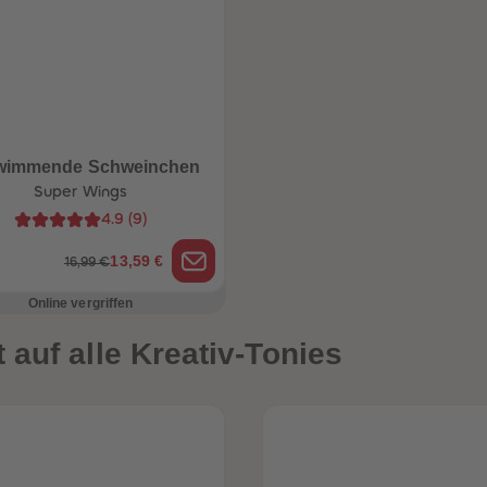
wimmende Schweinchen
Super Wings
4.9
(
9
)
13,59 €
16,99 €
Online vergriffen
auf alle Kreativ-Tonies