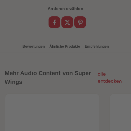
88
88
89
89
Anderen erzählen
90
90
91
91
92
92
93
93
94
94
95
95
96
96
97
97
Bewertungen
Ähnliche Produkte
Empfehlungen
98
98
99
99
99+
99+
Mehr
Audio Content von Super
alle
Wings
entdecken