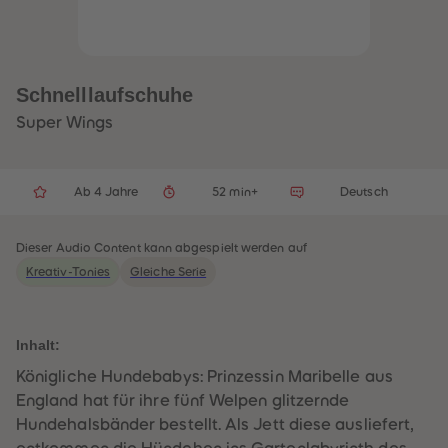
32
32
33
33
34
34
35
35
36
36
37
37
Schnelllaufschuhe
38
38
39
39
Super Wings
40
40
41
41
42
42
43
43
Ab 4 Jahre
52 min+
Deutsch
44
44
45
45
46
46
47
47
Dieser Audio Content kann abgespielt werden auf
48
48
Kreativ-Tonies
Gleiche Serie
49
49
50
50
51
51
52
52
53
53
Inhalt:
54
54
55
55
Königliche Hundebabys: Prinzessin Maribelle aus
56
56
England hat für ihre fünf Welpen glitzernde
57
57
58
58
Hundehalsbänder bestellt. Als Jett diese ausliefert,
59
59