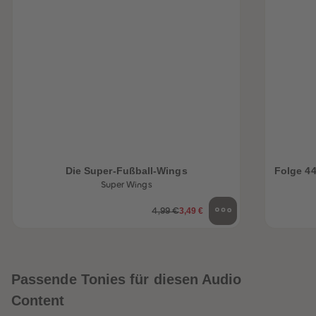
Die Super-Fußball-Wings
Folge 4
Super Wings
3,49 €
4,99 €
Passende Tonies für diesen Audio
Content