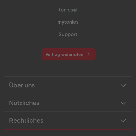
Meta-Navigation Footer
tonies®
my
tonies
Support
Vertrag widerrufen
Über uns
Nützliches
Rechtliches