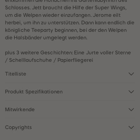
entkommen die Hündchen ins Gartenlabyrinth des
60
60
61
61
Schlosses. Jett braucht die Hilfe der Super Wings,
62
62
um die Welpen wieder einzufangen. Jerome eilt
63
63
64
64
herbei, um ihn zu unterstützen. Dann kann endlich die
65
65
königliche Teeparty beginnen, bei der den Welpen
66
66
67
67
die Halsbänder umgelegt werden.
68
68
69
69
70
70
plus 3 weitere Geschichten: Eine Jurte voller Sterne
71
71
/ Schelllaufschuhe / Papierfliegerei
72
72
73
73
74
74
Titelliste
75
75
76
76
77
77
78
78
Produkt Spezifikationen
79
79
80
80
81
81
Mitwirkende
82
82
83
83
84
84
85
85
Copyrights
86
86
87
87