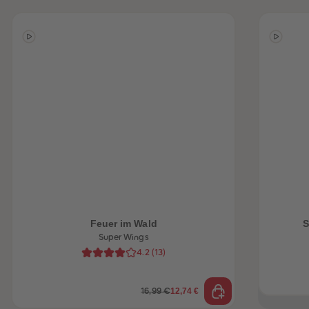
Feuer im Wald
S
Super Wings
heiten
4.2
(
13
)
12,74 €
16,99 €