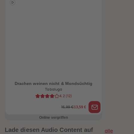
Drachen weinen nicht & Mondsüchtig
Tabaluga
4.2
(
12
)
heiten
13,59 €
16,99 €
Online vergriffen
Lade diesen Audio Content auf
alle