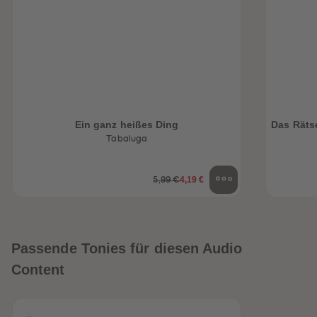
Ein ganz heißes Ding
Das Rätse
Tabaluga
4,19 €
5,99 €
Passende Tonies für diesen Audio
Content