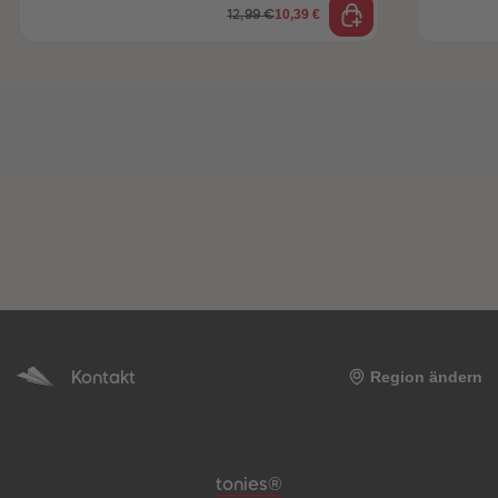
10,39 €
12,99 €
Kontakt
Region ändern
Meta-Navigation Footer
tonies®