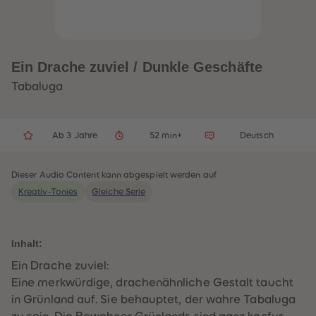
32
32
33
33
34
34
35
35
36
36
37
37
Ein Drache zuviel / Dunkle Geschäfte
38
38
39
39
Tabaluga
40
40
41
41
42
42
43
43
Ab 3 Jahre
52 min+
Deutsch
44
44
45
45
46
46
47
47
Dieser Audio Content kann abgespielt werden auf
48
48
Kreativ-Tonies
Gleiche Serie
49
49
50
50
51
51
52
52
53
53
Inhalt:
54
54
55
55
Ein Drache zuviel:
56
56
Eine merkwürdige, drachenähnliche Gestalt taucht
57
57
58
58
in Grünland auf. Sie behauptet, der wahre Tabaluga
59
59