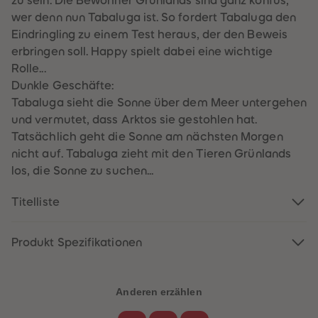
zu sein. Die Bewohner Grünlands sind ganz konfus,
60
60
61
61
wer denn nun Tabaluga ist. So fordert Tabaluga den
62
62
Eindringling zu einem Test heraus, der den Beweis
63
63
64
64
erbringen soll. Happy spielt dabei eine wichtige
65
65
Rolle...
66
66
67
67
Dunkle Geschäfte:
68
68
Tabaluga sieht die Sonne über dem Meer untergehen
69
69
70
70
und vermutet, dass Arktos sie gestohlen hat.
71
71
Tatsächlich geht die Sonne am nächsten Morgen
72
72
73
73
nicht auf. Tabaluga zieht mit den Tieren Grünlands
74
74
los, die Sonne zu suchen...
75
75
76
76
77
77
Titelliste
78
78
79
79
80
80
81
81
Produkt Spezifikationen
82
82
83
83
84
84
85
85
Anderen erzählen
86
86
87
87