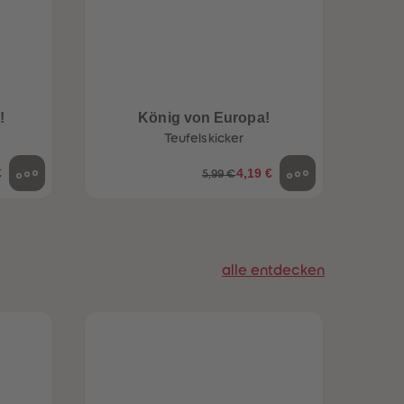
96
96
97
97
98
98
99
99
99+
99+
!
König von Europa!
Teufelskicker
€
4,19 €
5,99 €
alle entdecken