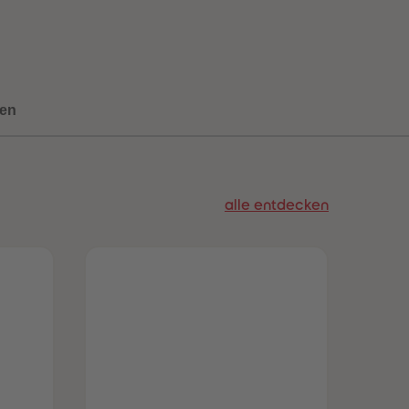
73
73
74
74
75
75
76
76
77
77
78
78
en
79
79
80
80
81
81
82
82
83
83
alle entdecken
84
84
85
85
86
86
87
87
88
88
89
89
90
90
91
91
92
92
93
93
94
94
95
95