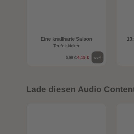
Eine knallharte Saison
13:
Teufelskicker
4,19 €
5,99 €
Lade diesen Audio Content 
een
Neuheiten