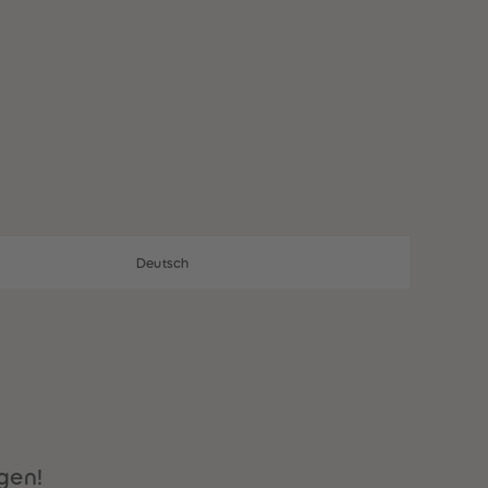
28
28
29
29
30
30
31
31
32
32
33
33
34
34
35
35
36
36
37
37
38
38
39
39
40
40
Deutsch
41
41
42
42
43
43
44
44
45
45
46
46
47
47
48
48
49
49
gen!
50
50