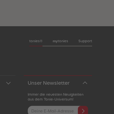
Meta-Navigation Footer
my
tonies®
tonies
Support
Unser Newsletter
Immer die neuesten Neuigkeiten
aus dem Tonie-Universum!
E-Mail-Addresse