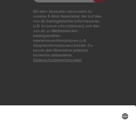
Mit dem Absenden abonnierst du
unseren E-Mail-Newsletter, der auf den
von dir bereitgestellten Informationen
(z.B. Account-informationen) und den
von dir zu Werbezwecken
bereitgestellten
Interaktionsinformationen (z.B.
Abspielinformationen) basiert. Du
kannst den Newsletter jederzeit
kostenlos abbestellen.
Datenschutzbestimmungen
.