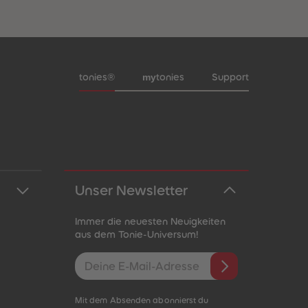
Meta-Navigation Footer
my
tonies®
tonies
Support
Unser Newsletter
Immer die neuesten Neuigkeiten
aus dem Tonie-Universum!
E-Mail-Addresse
Mit dem Absenden abonnierst du