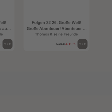
96
96
97
97
98
98
99
99
elt!
Folgen 22-26: Große Welt!
99+
99+
s aus
Große Abenteuer! Abenteuer in
de
Thomas & seine Freunde
Sodor
€
4,19 €
5,99 €