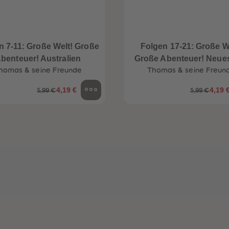
n 7-11: Große Welt! Große
Folgen 17-21: Große W
benteuer! Australien
Große Abenteuer! Neue
homas & seine Freunde
Thomas & seine Freun
Sodor
4,19 €
4,19 
5,99 €
5,99 €