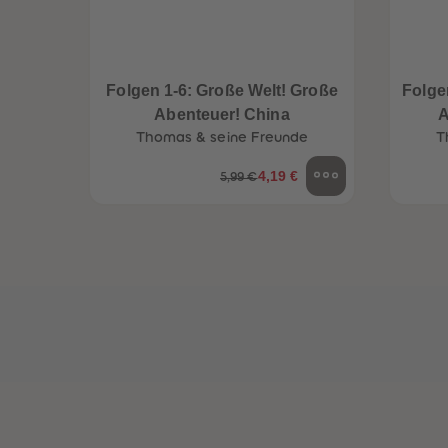
een
Neuheiten
Folgen 1-6: Große Welt! Große
Folge
Abenteuer! China
A
Thomas & seine Freunde
T
4,19 €
5,99 €