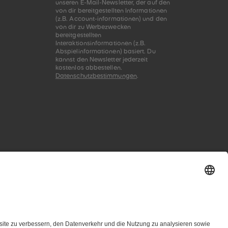
unseren E-Mail-Newsletter, der auf den
von dir bereitgestellten Informationen
(z.B. Account-informationen) und den
von dir zu Werbezwecken
bereitgestellten
Interaktionsinformationen (z.B.
Abspielinformationen) basiert. Du
kannst den Newsletter jederzeit
kostenlos abbestellen.
Datenschutzbestimmungen
.