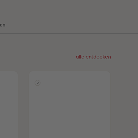
73
73
74
74
75
75
76
76
en
77
77
78
78
79
79
80
80
81
81
alle entdecken
82
82
83
83
84
84
85
85
86
86
87
87
88
88
89
89
90
90
91
91
92
92
93
93
94
94
95
95