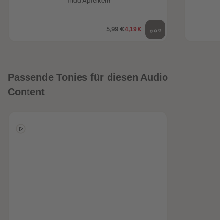
Tilda Apfelkern
4,19 €
5,99 €
Passende Tonies für diesen Audio
Content
heiten