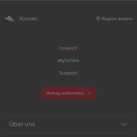
Kontakt
Region ändern
Meta-Navigation Footer
tonies®
my
tonies
Support
Vertrag widerrufen
Über uns