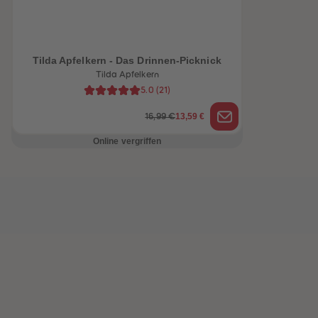
Tilda Apfelkern - Das Drinnen-Picknick
Tilda Apfelkern
5.0
(
21
)
13,59 €
16,99 €
Online vergriffen