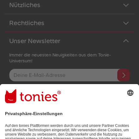
Nützliches
Rechtliches
Unser Newsletter
Immer die neuesten Neuigkeiten aus dem Tonie-
Universum!
E-Mail-Addresse
Mit dem Absenden abonnierst du unseren E-Mail-Newsletter, der
auf den von dir bereitgestellten Informationen (z.B. Account-
informationen) und den von dir zu Werbezwecken bereitgestellten
Interaktionsinformationen (z.B. Abspielinformationen) basiert. Du
kannst den Newsletter jederzeit kostenlos abbestellen.
Datenschutzbestimmungen
.