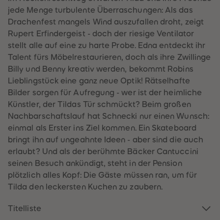
60
60
jede Menge turbulente Überraschungen: Als das
61
61
62
62
Drachenfest mangels Wind auszufallen droht, zeigt
63
63
Rupert Erfindergeist - doch der riesige Ventilator
64
64
65
65
stellt alle auf eine zu harte Probe. Edna entdeckt ihr
66
66
Talent fürs Möbelrestaurieren, doch als ihre Zwillinge
67
67
68
68
Billy und Benny kreativ werden, bekommt Robins
69
69
Lieblingstück eine ganz neue Optik! Rätselhafte
70
70
71
71
Bilder sorgen für Aufregung - wer ist der heimliche
72
72
Künstler, der Tildas Tür schmückt? Beim großen
73
73
74
74
Nachbarschaftslauf hat Schnecki nur einen Wunsch:
75
75
einmal als Erster ins Ziel kommen. Ein Skateboard
76
76
77
77
bringt ihn auf ungeahnte Ideen - aber sind die auch
78
78
erlaubt? Und als der berühmte Bäcker Cantuccini
79
79
80
80
seinen Besuch ankündigt, steht in der Pension
81
81
plötzlich alles Kopf: Die Gäste müssen ran, um für
82
82
83
83
Tilda den leckersten Kuchen zu zaubern.
84
84
85
85
86
86
Titelliste
87
87