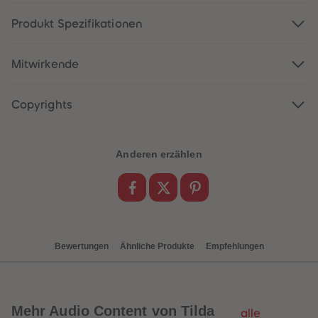
88
88
89
89
Produkt Spezifikationen
90
90
91
91
92
92
93
93
Mitwirkende
94
94
95
95
96
96
Copyrights
97
97
98
98
99
99
99+
99+
Anderen erzählen
Bewertungen
Ähnliche Produkte
Empfehlungen
Mehr
Audio Content von Tilda
alle