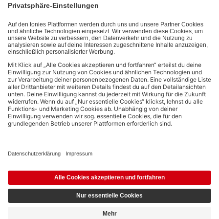
kannst den Newsletter jederzeit kostenlos abbestellen.
Datenschutzbestimmungen
.
Bezahlmethoden:
Links zu sozialen Netzwerken
© 2026 tonies GmbH
Die Nutzung der Inhalte für Text- und Data-Mining von (generativen) KI
Systemen ist in dem in Ziffer 14.4 der Nutzungsbedingungen genannten
Zusammenhang ausdrücklich vorbehalten und daher verboten.