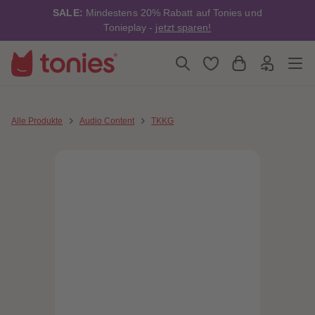
4
4
SALE:
Mindestens 20% Rabatt auf Tonies und
5
5
6
6
Tonieplay -
jetzt sparen!
7
7
8
8
9
9
10
10
11
11
12
12
13
13
14
14
Alle Produkte
Audio Content
TKKG
15
15
16
16
17
17
18
18
19
19
20
20
21
21
22
22
23
23
24
24
25
25
26
26
27
27
28
28
29
29
30
30
31
31