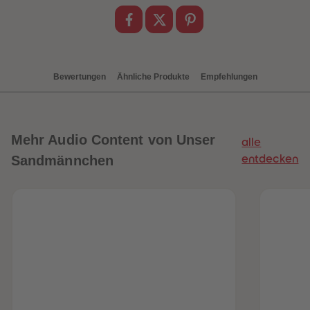
88
88
89
89
90
90
91
91
92
92
93
93
94
94
Bewertungen
Ähnliche Produkte
Empfehlungen
95
95
96
96
97
97
98
98
99
99
99+
99+
Mehr
Audio Content von Unser
alle
Sandmännchen
entdecken