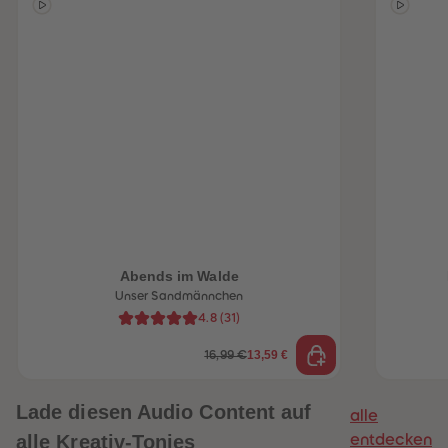
Abends im Walde
Unser Sandmännchen
heiten
4.8
(
31
)
13,59 €
16,99 €
Lade diesen Audio Content auf
alle
alle Kreativ-Tonies
entdecken