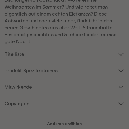
Dschungel von Costa Rica? Wo feiern sie
60
60
61
61
Weihnachten im Sommer? Und wie reitet man
62
62
eigentlich auf einem echten Elefanten? Diese
63
63
64
64
Antworten und noch viele mehr, findet Ihr in den
65
65
neuen Geschichten aus aller Welt. 5 traumhafte
66
66
67
67
Einschlafgeschichten und 5 ruhige Lieder für eine
68
68
gute Nacht.
69
69
70
70
71
71
Titelliste
72
72
73
73
74
74
75
75
Produkt Spezifikationen
76
76
77
77
78
78
Mitwirkende
79
79
80
80
81
81
82
82
Copyrights
83
83
84
84
85
85
86
86
Anderen erzählen
87
87