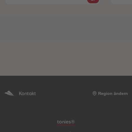
Kontakt
Region ändern
Meta-Navigation Footer
tonies®