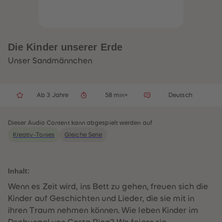
32
32
33
33
34
34
35
35
36
36
37
37
Die Kinder unserer Erde
38
38
39
39
Unser Sandmännchen
40
40
41
41
42
42
43
43
Ab 3 Jahre
58 min+
Deutsch
44
44
45
45
46
46
47
47
Dieser Audio Content kann abgespielt werden auf
48
48
Kreativ-Tonies
Gleiche Serie
49
49
50
50
51
51
52
52
53
53
Inhalt:
54
54
55
55
Wenn es Zeit wird, ins Bett zu gehen, freuen sich die
56
56
Kinder auf Geschichten und Lieder, die sie mit in
57
57
58
58
ihren Traum nehmen können. Wie leben Kinder im
59
59