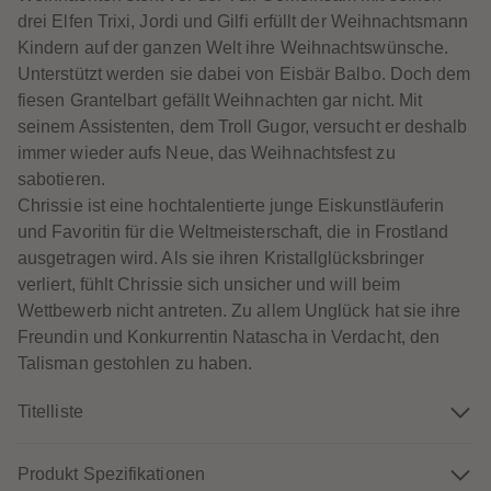
60
60
drei Elfen Trixi, Jordi und Gilfi erfüllt der Weihnachtsmann
61
61
62
62
Kindern auf der ganzen Welt ihre Weihnachtswünsche.
63
63
Unterstützt werden sie dabei von Eisbär Balbo. Doch dem
64
64
65
65
fiesen Grantelbart gefällt Weihnachten gar nicht. Mit
66
66
seinem Assistenten, dem Troll Gugor, versucht er deshalb
67
67
68
68
immer wieder aufs Neue, das Weihnachtsfest zu
69
69
sabotieren.
70
70
71
71
Chrissie ist eine hochtalentierte junge Eiskunstläuferin
72
72
und Favoritin für die Weltmeisterschaft, die in Frostland
73
73
74
74
ausgetragen wird. Als sie ihren Kristallglücksbringer
75
75
verliert, fühlt Chrissie sich unsicher und will beim
76
76
77
77
Wettbewerb nicht antreten. Zu allem Unglück hat sie ihre
78
78
Freundin und Konkurrentin Natascha in Verdacht, den
79
79
80
80
Talisman gestohlen zu haben.
81
81
82
82
83
83
Titelliste
84
84
85
85
86
86
Produkt Spezifikationen
87
87