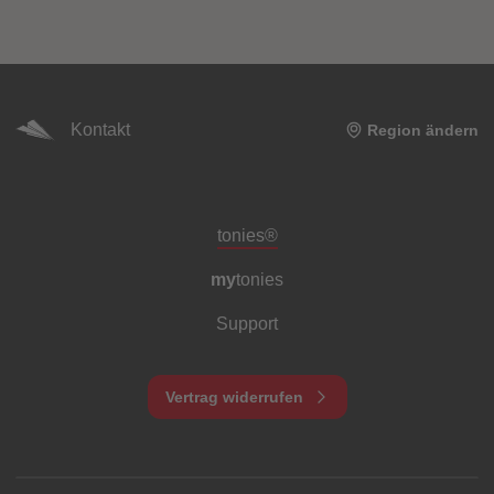
Kontakt
Region ändern
Meta-Navigation Footer
tonies®
my
tonies
Support
Vertrag widerrufen