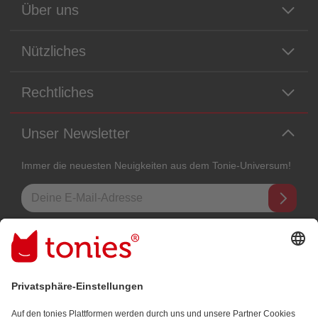
Über uns
Nützliches
Rechtliches
Unser Newsletter
Immer die neuesten Neuigkeiten aus dem Tonie-Universum!
E-Mail-Addresse
Mit dem Absenden abonnierst du unseren E-Mail-Newsletter, der auf
den von dir bereitgestellten Informationen (z.B. Account-informationen)
und den von dir zu Werbezwecken bereitgestellten
Interaktionsinformationen (z.B. Abspielinformationen) basiert. Du
kannst den Newsletter jederzeit kostenlos abbestellen.
Datenschutzbestimmungen
.