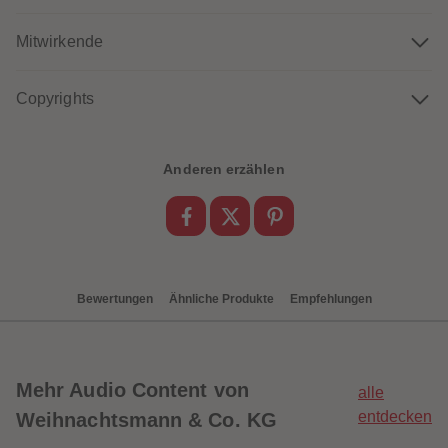
88
88
89
89
90
90
Mitwirkende
91
91
92
92
93
93
Copyrights
94
94
95
95
96
96
97
97
98
98
Anderen erzählen
99
99
99+
99+
Bewertungen
Ähnliche Produkte
Empfehlungen
Mehr
Audio Content von
alle
entdecken
Weihnachtsmann & Co. KG