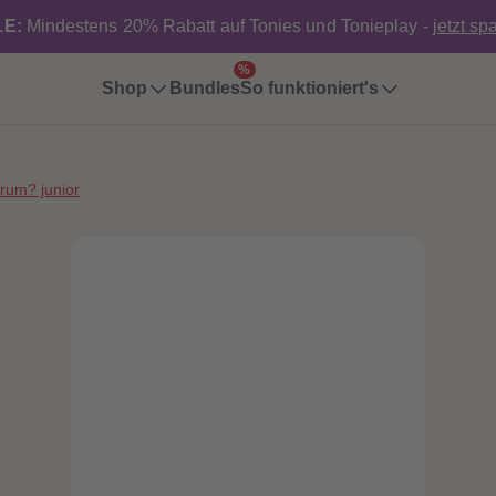
E:
Mindestens 20% Rabatt auf Tonies und Tonieplay -
jetzt sp
%
Shop
Bundles
So funktioniert's
um? junior