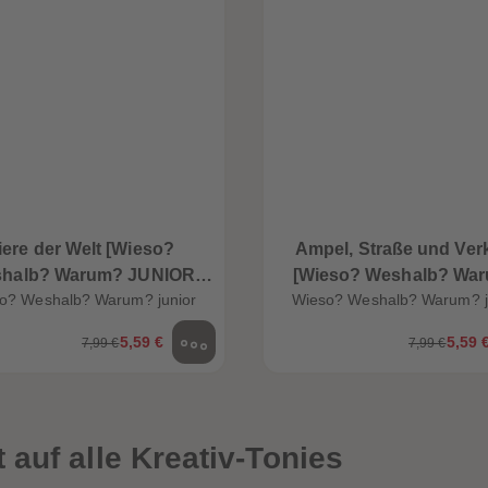
iere der Welt [Wieso?
Ampel, Straße und Ver
halb? Warum? JUNIOR
[Wieso? Weshalb? Wa
o? Weshalb? Warum? junior
Wieso? Weshalb? Warum? j
Folge 73]
JUNIOR Folge 48]
5,59 €
5,59 
7,99 €
7,99 €
auf alle Kreativ-Tonies