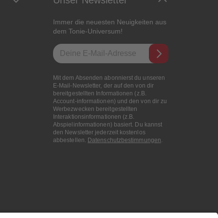
Unser Newsletter
Immer die neuesten Neuigkeiten aus
dem Tonie-Universum!
E-Mail-Addresse
Mit dem Absenden abonnierst du unseren
E-Mail-Newsletter, der auf den von dir
bereitgestellten Informationen (z.B.
Account-informationen) und den von dir zu
Werbezwecken bereitgestellten
Interaktionsinformationen (z.B.
Abspielinformationen) basiert. Du kannst
den Newsletter jederzeit kostenlos
abbestellen.
Datenschutzbestimmungen
.