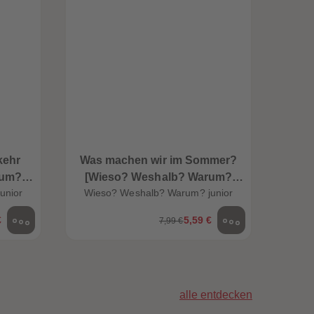
96
96
97
97
98
98
99
99
99+
99+
kehr
Was machen wir im Sommer?
Was mac
rum?
[Wieso? Weshalb? Warum?
We
unior
Wieso? Weshalb? Warum? junior
Wie
JUNIOR Folge 58]
€
5,59 €
7,99 €
alle entdecken