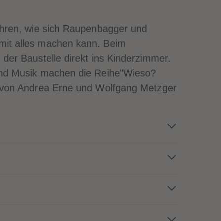
51
51
52
52
53
53
ahren, wie sich Raupenbagger und
54
54
mit alles machen kann. Beim
55
55
56
56
der Baustelle direkt ins Kinderzimmer.
57
57
und Musik machen die Reihe"Wieso?
58
58
59
59
h von Andrea Erne und Wolfgang Metzger
60
60
61
61
62
62
63
63
64
64
65
65
66
66
67
67
68
68
69
69
70
70
71
71
72
72