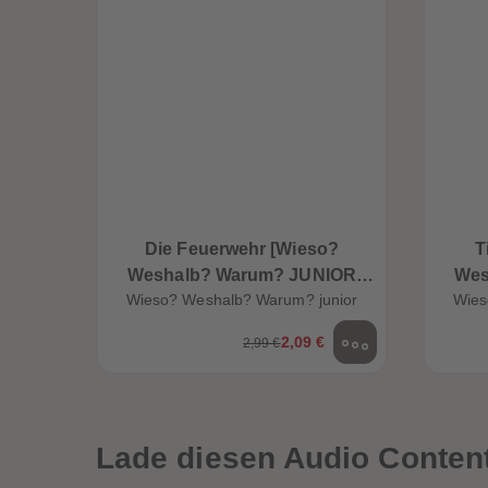
Die Feuerwehr [Wieso?
T
Weshalb? Warum? JUNIOR
Wes
Wieso? Weshalb? Warum? junior
Wies
Folge 2]
2,09 €
2,99 €
en
Neuheiten
Lade diesen Audio Content 