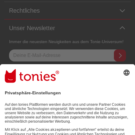
Rechtliches
Unser Newsletter
Immer die neuesten Neuigkeiten aus dem Tonie-Universum!
E-Mail-Addresse
Mit dem Absenden abonnierst du unseren E-Mail-Newsletter, der auf
den von dir bereitgestellten Informationen (z.B. Account-informationen)
und den von dir zu Werbezwecken bereitgestellten
Interaktionsinformationen (z.B. Abspielinformationen) basiert. Du
kannst den Newsletter jederzeit kostenlos abbestellen.
Datenschutzbestimmungen
.
Bezahlmethoden: