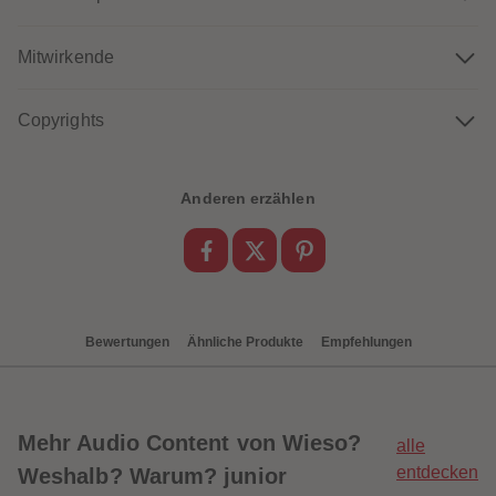
88
88
89
89
90
90
Mitwirkende
91
91
92
92
93
93
94
94
Copyrights
95
95
96
96
97
97
98
98
Anderen erzählen
99
99
99+
99+
Bewertungen
Ähnliche Produkte
Empfehlungen
Mehr
Audio Content von Wieso?
alle
entdecken
Weshalb? Warum? junior