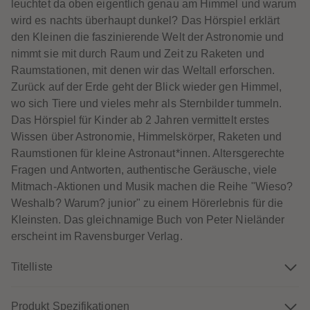
60
60
leuchtet da oben eigentlich genau am Himmel und warum
61
61
wird es nachts überhaupt dunkel? Das Hörspiel erklärt
62
62
63
63
den Kleinen die faszinierende Welt der Astronomie und
64
64
nimmt sie mit durch Raum und Zeit zu Raketen und
65
65
66
66
Raumstationen, mit denen wir das Weltall erforschen.
67
67
Zurück auf der Erde geht der Blick wieder gen Himmel,
68
68
69
69
wo sich Tiere und vieles mehr als Sternbilder tummeln.
70
70
Das Hörspiel für Kinder ab 2 Jahren vermittelt erstes
71
71
72
72
Wissen über Astronomie, Himmelskörper, Raketen und
73
73
Raumstionen für kleine Astronaut*innen. Altersgerechte
74
74
75
75
Fragen und Antworten, authentische Geräusche, viele
76
76
Mitmach-Aktionen und Musik machen die Reihe "Wieso?
77
77
78
78
Weshalb? Warum? junior" zu einem Hörerlebnis für die
79
79
Kleinsten. Das gleichnamige Buch von Peter Nieländer
80
80
81
81
erscheint im Ravensburger Verlag.
82
82
83
83
Titelliste
84
84
85
85
86
86
87
87
Produkt Spezifikationen