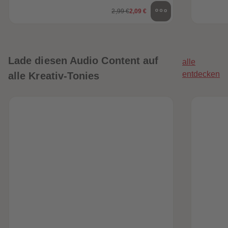
2,99 €
2,09 €
Lade diesen Audio Content auf
alle
entdecken
alle Kreativ-Tonies
heiten