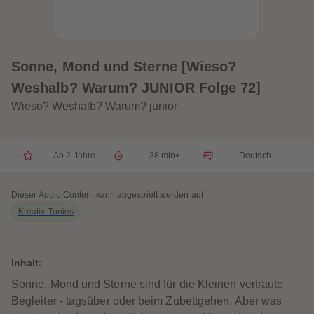
32
32
33
33
34
34
35
35
36
36
37
37
Sonne, Mond und Sterne [Wieso?
38
38
39
39
Weshalb? Warum? JUNIOR Folge 72]
40
40
41
41
Wieso? Weshalb? Warum? junior
42
42
43
43
44
44
45
45
Ab 2 Jahre
38 min+
Deutsch
46
46
47
47
48
48
49
49
Dieser Audio Content kann abgespielt werden auf
50
50
Kreativ-Tonies
51
51
52
52
53
53
54
54
55
55
Inhalt:
56
56
57
57
Sonne, Mond und Sterne sind für die Kleinen vertraute
58
58
Begleiter - tagsüber oder beim Zubettgehen. Aber was
59
59