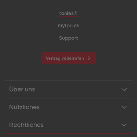
Meta-Navigation Footer
tonies®
my
tonies
Support
Vertrag widerrufen
Über uns
Nützliches
Rechtliches