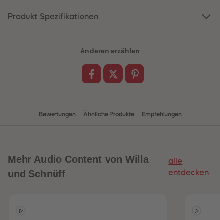
88
88
89
89
Produkt Spezifikationen
90
90
91
91
92
92
93
93
94
94
Anderen erzählen
95
95
96
96
97
97
98
98
99
99
99+
99+
Bewertungen
Ähnliche Produkte
Empfehlungen
Mehr
Audio Content von Willa
alle
und Schnüff
entdecken