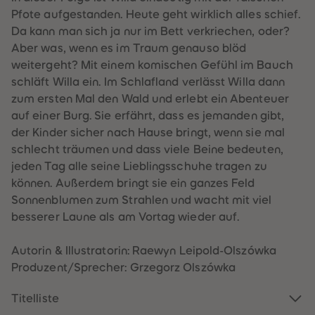
60
60
Pfote aufgestanden. Heute geht wirklich alles schief.
61
61
62
62
Da kann man sich ja nur im Bett verkriechen, oder?
63
63
Aber was, wenn es im Traum genauso blöd
64
64
65
65
weitergeht? Mit einem komischen Gefühl im Bauch
66
66
schläft Willa ein. Im Schlafland verlässt Willa dann
67
67
68
68
zum ersten Mal den Wald und erlebt ein Abenteuer
69
69
auf einer Burg. Sie erfährt, dass es jemanden gibt,
70
70
71
71
der Kinder sicher nach Hause bringt, wenn sie mal
72
72
schlecht träumen und dass viele Beine bedeuten,
73
73
74
74
jeden Tag alle seine Lieblingsschuhe tragen zu
75
75
können. Außerdem bringt sie ein ganzes Feld
76
76
77
77
Sonnenblumen zum Strahlen und wacht mit viel
78
78
besserer Laune als am Vortag wieder auf.
79
79
80
80
81
81
Autorin & Illustratorin: Raewyn Leipold-Olszówka
82
82
83
83
Produzent/Sprecher: Grzegorz Olszówka
84
84
85
85
86
86
Titelliste
87
87