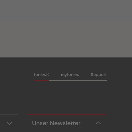
Meta-Navigation Footer
my
tonies®
tonies
Support
Unser Newsletter