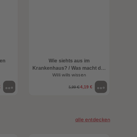
96
96
97
97
98
98
99
99
99+
99+
den
Wie siehts aus im
Willi
Krankenhaus? / Was macht der
d
Willi wills wissen
Zahnarzt?
€
4,19 €
5,99 €
alle entdecken