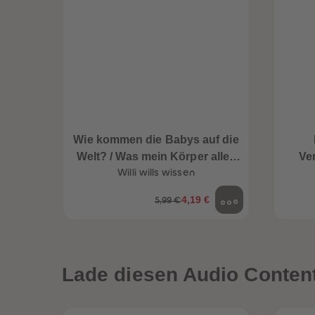
Wie kommen die Babys auf die
Welt? / Was mein Körper alles
Ve
Willi wills wissen
kann
4,19 €
5,99 €
een
Neuheiten
Lade diesen Audio Content 