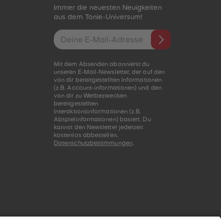
Immer die neuesten Neuigkeiten
aus dem Tonie-Universum!
E-Mail-Addresse
Mit dem Absenden abonnierst du
unseren E-Mail-Newsletter, der auf den
von dir bereitgestellten Informationen
(z.B. Account-informationen) und den
von dir zu Werbezwecken
bereitgestellten
Interaktionsinformationen (z.B.
Abspielinformationen) basiert. Du
kannst den Newsletter jederzeit
kostenlos abbestellen.
Datenschutzbestimmungen
.