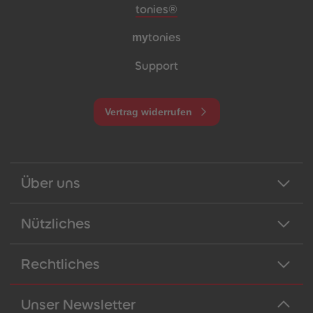
Meta-Navigation Footer
tonies®
my
tonies
Support
Vertrag widerrufen
Über uns
Nützliches
Rechtliches
Unser Newsletter