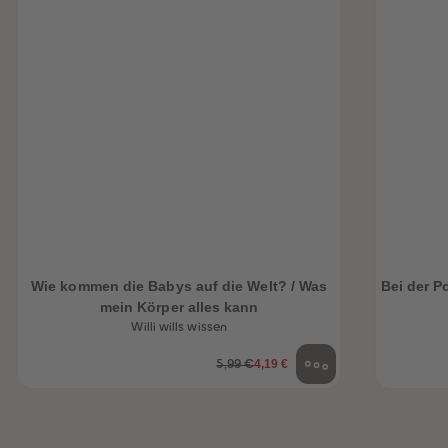
Wie kommen die Babys auf die Welt? / Was
Bei der P
mein Körper alles kann
Willi wills wissen
4,19 €
5,99 €