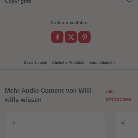
Copyrights
88
88
89
89
90
90
91
91
92
92
Anderen erzählen
93
93
94
94
95
95
96
96
97
97
98
98
99
99
99+
99+
Bewertungen
Ähnliche Produkte
Empfehlungen
Mehr
Audio Content von Willi
alle
wills wissen
entdecken