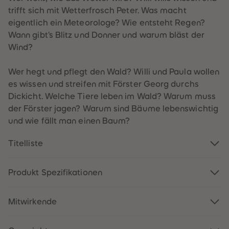
60
60
trifft sich mit Wetterfrosch Peter. Was macht
61
61
62
62
eigentlich ein Meteorologe? Wie entsteht Regen?
63
63
Wann gibt's Blitz und Donner und warum bläst der
64
64
65
65
Wind?
66
66
67
67
68
68
Wer hegt und pflegt den Wald? Willi und Paula wollen
69
69
es wissen und streifen mit Förster Georg durchs
70
70
71
71
Dickicht. Welche Tiere leben im Wald? Warum muss
72
72
der Förster jagen? Warum sind Bäume lebenswichtig
73
73
74
74
und wie fällt man einen Baum?
75
75
76
76
77
77
Titelliste
78
78
79
79
80
80
Produkt Spezifikationen
81
81
82
82
83
83
84
84
Mitwirkende
85
85
86
86
87
87