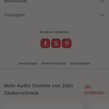
Mitwirkende
88
88
89
89
90
90
91
91
Copyrights
92
92
93
93
94
94
95
95
Anderen erzählen
96
96
97
97
98
98
99
99
99+
99+
Bewertungen
Ähnliche Produkte
Empfehlungen
Mehr
Audio Content von Zoés
alle
Zauberschrank
entdecken