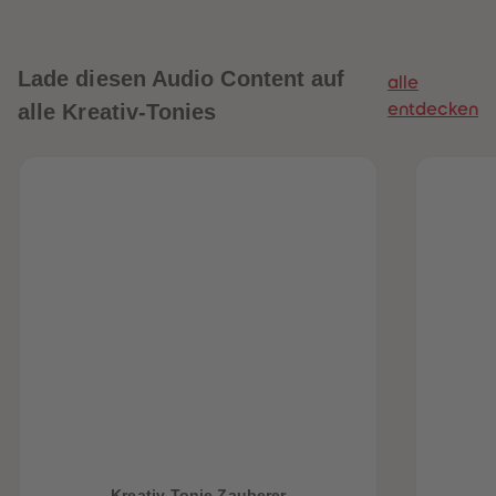
Lade diesen Audio Content auf
alle
alle Kreativ-Tonies
entdecken
heiten
Kreativ-Tonie Zauberer