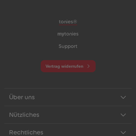
Meta-Navigation Footer
tonies®
my
tonies
Support
Vertrag widerrufen
Über uns
Nützliches
Rechtliches