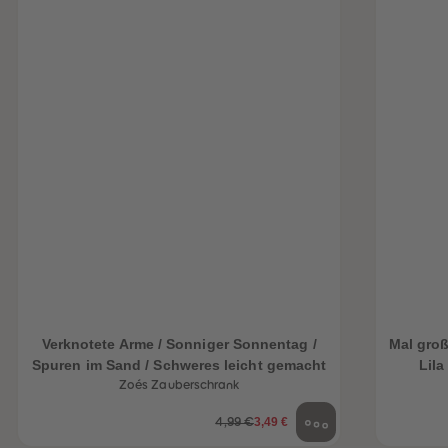
Verknotete Arme / Sonniger Sonnentag /
Mal groß
Spuren im Sand / Schweres leicht gemacht
Lila
Zoés Zauberschrank
3,49 €
4,99 €