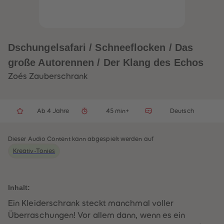
32
32
33
33
34
34
35
35
36
36
37
37
Dschungelsafari / Schneeflocken / Das
38
38
39
39
große Autorennen / Der Klang des Echos
40
40
41
41
Zoés Zauberschrank
42
42
43
43
44
44
45
45
Ab 4 Jahre
45 min+
Deutsch
46
46
47
47
48
48
49
49
Dieser Audio Content kann abgespielt werden auf
50
50
Kreativ-Tonies
51
51
52
52
53
53
54
54
55
55
Inhalt:
56
56
57
57
Ein Kleiderschrank steckt manchmal voller
58
58
Überraschungen! Vor allem dann, wenn es ein
59
59