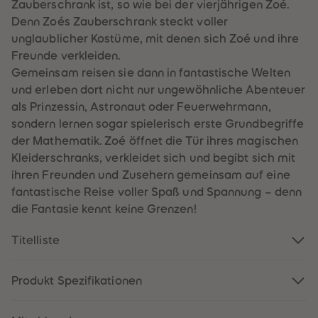
60
60
Zauberschrank ist, so wie bei der vierjährigen Zoé.
61
61
Denn Zoés Zauberschrank steckt voller
62
62
63
63
unglaublicher Kostüme, mit denen sich Zoé und ihre
64
64
Freunde verkleiden.
65
65
66
66
Gemeinsam reisen sie dann in fantastische Welten
67
67
und erleben dort nicht nur ungewöhnliche Abenteuer
68
68
69
69
als Prinzessin, Astronaut oder Feuerwehrmann,
70
70
sondern lernen sogar spielerisch erste Grundbegriffe
71
71
72
72
der Mathematik. Zoé öffnet die Tür ihres magischen
73
73
Kleiderschranks, verkleidet sich und begibt sich mit
74
74
75
75
ihren Freunden und Zusehern gemeinsam auf eine
76
76
fantastische Reise voller Spaß und Spannung – denn
77
77
78
78
die Fantasie kennt keine Grenzen!
79
79
80
80
Titelliste
81
81
82
82
83
83
84
84
Produkt Spezifikationen
85
85
86
86
87
87