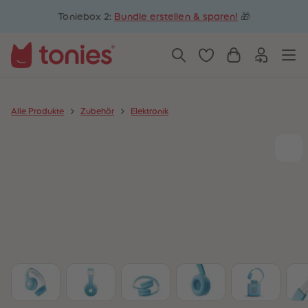
5
5
Toniebox 2:
Bundle erstellen & sparen!
🎁
6
6
7
7
8
8
9
9
10
10
11
11
12
12
13
13
14
14
Alle Produkte
Zubehör
Elektronik
15
15
16
16
17
17
18
18
19
19
20
20
21
21
22
22
23
23
24
24
25
25
26
26
27
27
28
28
29
29
30
30
31
31
32
32