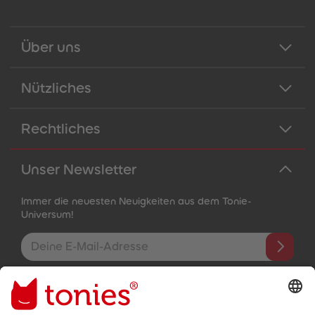
Über uns
Nützliches
Rechtliches
Unser Newsletter
Immer die neuesten Neuigkeiten aus dem Tonie-
Universum!
E-Mail-Addresse
Mit dem Absenden abonnierst du unseren E-Mail-Newsletter, der
auf den von dir bereitgestellten Informationen (z.B. Account-
informationen) und den von dir zu Werbezwecken bereitgestellten