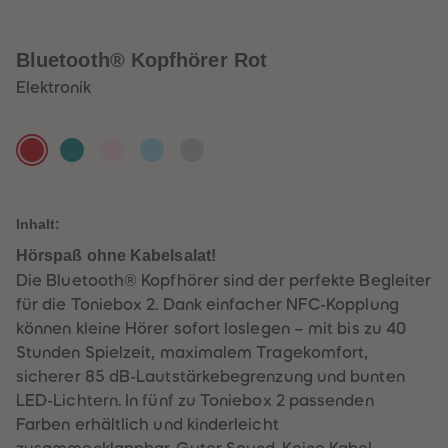
32
32
33
33
34
34
35
35
Bluetooth® Kopfhörer Rot
36
36
37
37
Elektronik
38
38
39
39
40
40
Blu
Blu
Blu
Blu
Blu
41
41
42
42
eto
eto
eto
eto
eto
43
43
oth
oth
oth
oth
oth
44
44
45
45
®
®
®
®
®
Inhalt:
46
46
Kop
Kop
Kop
Kop
Kop
47
47
Hörspaß ohne Kabelsalat!
48
48
fhör
fhör
fhör
fhör
fhör
49
49
Die Bluetooth® Kopfhörer sind der perfekte Begleiter
er
er
er
er
er
50
50
für die Toniebox 2. Dank einfacher NFC-Kopplung
51
51
Rot
Me
Ros
Hell
Mo
52
52
können kleine Hörer sofort loslegen – mit bis zu 40
ere
a
bla
ndg
53
53
Stunden Spielzeit, maximalem Tragekomfort,
54
54
sgr
u
rau
55
55
sicherer 85 dB-Lautstärkebegrenzung und bunten
ün
56
56
LED-Lichtern. In fünf zu Toniebox 2 passenden
57
57
58
58
Farben erhältlich und kinderleicht
59
59
zusammenklappbar. Guter Sound. Keine Kabel.