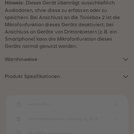
88
88
Hinweis:
Dieses Gerät überträgt ausschließlich
89
89
Audiodaten, ohne diese zu erfassen oder zu
90
90
91
91
speichern. Bei Anschluss an die Toniebox 2 ist die
92
92
Mikrofonfunktion dieses Geräts deaktiviert; bei
93
93
94
94
Anschluss an Geräte von Drittanbietern (z. B. ein
95
95
Smartphone) kann die Mikrofonfunktion dieses
96
96
97
97
Geräts normal genutzt werden.
98
98
99
99
Warnhinweise
99+
99+
Produkt Spezifikationen
Lieferzeiten
Versandkostenfreie Lieferung ab 25 €
30 Tage Rückgaberecht