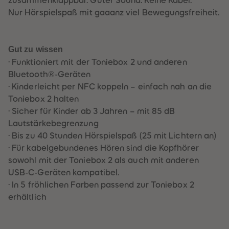
60
60
61
61
Nur Hörspielspaß mit gaaanz viel Bewegungsfreiheit.
62
62
63
63
64
64
65
65
Gut zu wissen
66
66
67
67
· Funktioniert mit der Toniebox 2 und anderen
68
68
Bluetooth®-Geräten
69
69
70
70
· Kinderleicht per NFC koppeln – einfach nah an die
71
71
Toniebox 2 halten
72
72
73
73
· Sicher für Kinder ab 3 Jahren – mit 85 dB
74
74
Lautstärkebegrenzung
75
75
76
76
· Bis zu 40 Stunden Hörspielspaß (25 mit Lichtern an)
77
77
· Für kabelgebundenes Hören sind die Kopfhörer
78
78
79
79
sowohl mit der Toniebox 2 als auch mit anderen
80
80
USB-C-Geräten kompatibel.
81
81
82
82
· In 5 fröhlichen Farben passend zur Toniebox 2
83
83
erhältlich
84
84
85
85
86
86
87
87