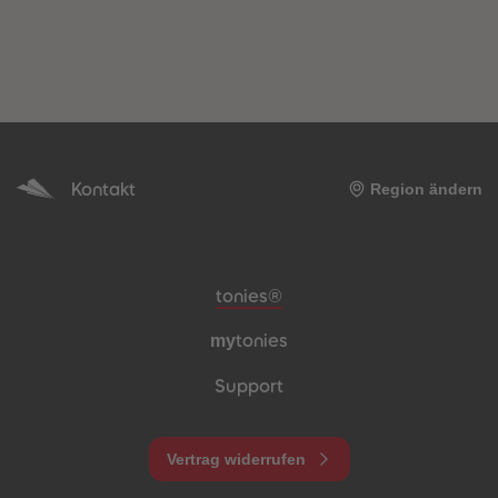
Kontakt
Region ändern
Meta-Navigation Footer
tonies®
my
tonies
Support
Vertrag widerrufen