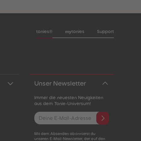
Meta-Navigation Footer
my
tonies®
tonies
Support
Unser Newsletter
Immer die neuesten Neuigkeiten
aus dem Tonie-Universum!
E-Mail-Addresse
Mit dem Absenden abonnierst du
unseren E-Mail-Newsletter, der auf den