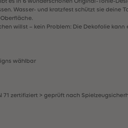
bt es in 6 wunderschönen Original-Tonie-Design
en. Wasser- und kratzfest schützt sie deine T
 Oberfläche.
hen willst – kein Problem: Die Dekofolie kann 
igns wählbar
71 zertifiziert > geprüft nach Spielzeugsicher