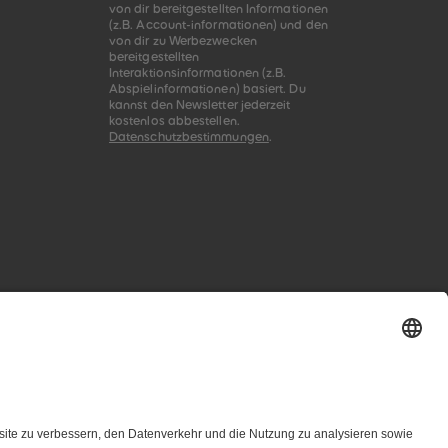
von dir bereitgestellten Informationen
(z.B. Account-informationen) und den
von dir zu Werbezwecken
bereitgestellten
Interaktionsinformationen (z.B.
Abspielinformationen) basiert. Du
kannst den Newsletter jederzeit
kostenlos abbestellen.
Datenschutzbestimmungen
.