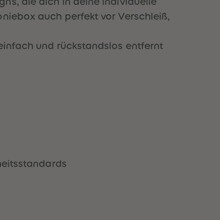
s, die dich in deine individuelle
51
51
oniebox auch perfekt vor Verschleiß,
52
52
53
53
54
54
einfach und rückstandslos entfernt
55
55
56
56
57
57
58
58
59
59
60
60
61
61
62
62
63
63
64
64
65
65
66
66
heitsstandards
67
67
68
68
69
69
70
70
71
71
72
72