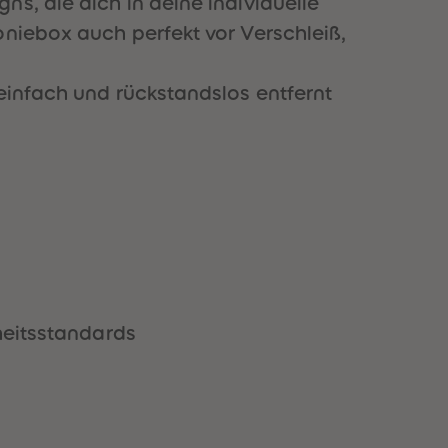
s, die dich in deine individuelle
51
51
oniebox auch perfekt vor Verschleiß,
52
52
53
53
54
54
einfach und rückstandslos entfernt
55
55
56
56
57
57
58
58
59
59
60
60
61
61
62
62
63
63
64
64
65
65
66
66
heitsstandards
67
67
68
68
69
69
70
70
71
71
72
72