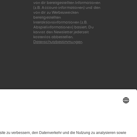
von dir bereitgestellten Informationen
(z.B. Account-informationen) und den
von dir zu Werbezwecken
bereitgestellten
Interaktionsinformationen (z.B.
Abspielinformationen) basiert. Du
kannst den Newsletter jederzeit
kostenlos abbestellen.
Datenschutzbestimmungen
.