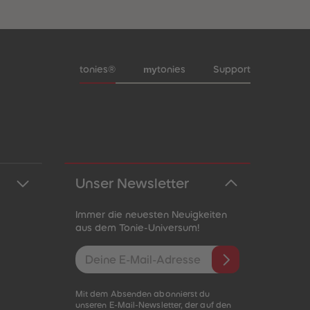
Meta-Navigation Footer
my
tonies®
tonies
Support
Unser Newsletter
Immer die neuesten Neuigkeiten
aus dem Tonie-Universum!
E-Mail-Addresse
Mit dem Absenden abonnierst du
unseren E-Mail-Newsletter, der auf den