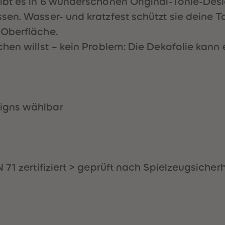
bt es in 6 wunderschönen Original-Tonie-Design
en. Wasser- und kratzfest schützt sie deine T
 Oberfläche.
hen willst – kein Problem: Die Dekofolie kann 
igns wählbar
71 zertifiziert > geprüft nach Spielzeugsicher