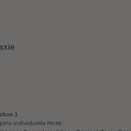
axie
iebox 1
ganz individuelle Note: