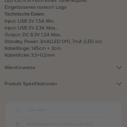
LED-Licht in Form eines Tonie-Kopfes
60
60
61
61
Eingelassenes tonies® Logo
62
62
Technische Daten:
63
63
64
64
Input: USB 5V 1.5A Min.
65
65
Input: USB 5V 2.3A Max..
66
66
67
67
Output: DC 8.3V 1.2A Max.
68
68
Standby Power: 3mA(LED Off), 7mA (LED on)
69
69
70
70
Kabellänge: 145cm + 2cm
71
71
Kabeldicke: 3.5+0.2mm
72
72
73
73
74
74
Warnhinweise
75
75
76
76
77
77
78
78
Produkt Spezifikationen
79
79
80
80
81
81
82
82
83
83
84
84
Lieferzeiten
85
85
86
86
87
87
Versandkostenfreie Lieferung ab 25 €