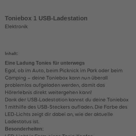
32
32
33
33
34
34
35
35
Toniebox 1 USB-Ladestation
36
36
37
37
Elektronik
38
38
39
39
40
40
41
41
42
42
Inhalt:
43
43
44
44
Eine Ladung Tonies für unterwegs
45
45
46
46
Egal, ob im Auto, beim Picknick im Park oder beim
47
47
Camping – deine Toniebox kann nun überall
48
48
49
49
problemlos aufgeladen werden, damit das
50
50
Hörerlebnis direkt weitergehen kann!
51
51
52
52
Dank der USB-Ladestation kannst du deine Toniebox
53
53
1 mithilfe des USB-Steckers aufladen. Die Farbe des
54
54
55
55
LED-Lichts zeigt dir dabei an, wie der aktuelle
56
56
Ladestatus ist.
57
57
58
58
Besonderheiten:
59
59