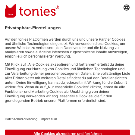
Mit dem Absenden abonnierst du unseren E-Mail-Newsletter, der
auf den von dir bereitgestellten Informationen (z.B. Account-
informationen) und den von dir zu Werbezwecken bereitgestellten
Interaktionsinformationen (z.B. Abspielinformationen) basiert. Du
kannst den Newsletter jederzeit kostenlos abbestellen.
Datenschutzbestimmungen
.
Bezahlmethoden:
Links zu sozialen Netzwerken
© 2026 tonies GmbH
Die Nutzung der Inhalte für Text- und Data-Mining von (generativen) KI
Systemen ist in dem in Ziffer 14.4 der Nutzungsbedingungen genannten
Zusammenhang ausdrücklich vorbehalten und daher verboten.