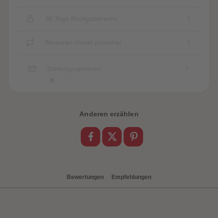
88
88
89
89
90
90
30 Tage Rückgaberecht
91
91
92
92
93
93
Retouren immer portofrei
94
94
95
95
96
96
Zahlungsoptionen
97
97
98
98
99
99
99+
99+
Anderen erzählen
Bewertungen
Empfehlungen