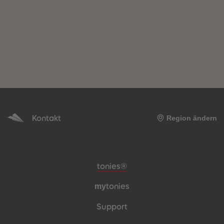
heiten
Kontakt
Region ändern
Meta-Navigation Footer
tonies®
my
tonies
Support