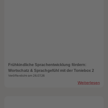
88
88
89
89
90
90
91
91
92
92
93
93
94
94
95
95
96
96
97
97
98
98
99
99
99+
99+
Frühkindliche Sprachentwicklung fördern:
Wortschatz & Sprachgefühl mit der Toniebox 2
Veröffentlicht am 26.07.26
Weiterlesen