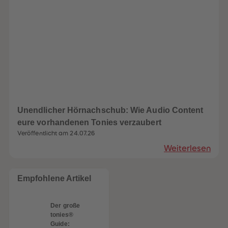
Unendlicher Hörnachschub: Wie Audio Content
heiten
eure vorhandenen Tonies verzaubert
Veröffentlicht am 24.07.26
Weiterlesen
Empfohlene Artikel
Der große
tonies®
Guide: