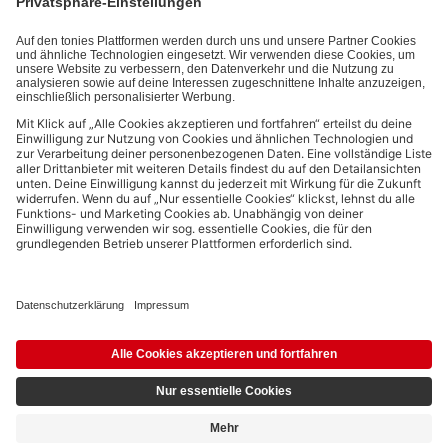
Mit dem Absenden abonnierst du unseren E-Mail-Newsletter, der
auf den von dir bereitgestellten Informationen (z.B. Account-
informationen) und den von dir zu Werbezwecken bereitgestellten
Interaktionsinformationen (z.B. Abspielinformationen) basiert. Du
kannst den Newsletter jederzeit kostenlos abbestellen.
Datenschutzbestimmungen
.
Bezahlmethoden:
Links zu sozialen Netzwerken
© 2026 tonies GmbH
Die Nutzung der Inhalte für Text- und Data-Mining von (generativen) KI
Systemen ist in dem in Ziffer 14.4 der Nutzungsbedingungen genannten
Zusammenhang ausdrücklich vorbehalten und daher verboten.