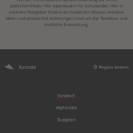
bildschirmfreien Hör-Abenteuern für Schulkinder: Hier in
unserem Ratgeber findest du fundiertes Wissen, kreative
Ideen und praktische Anleitungen rund um die Toniebox und
kindliche Entwicklung.
Kontakt
Region ändern
Meta-Navigation Footer
tonies®
my
tonies
Support