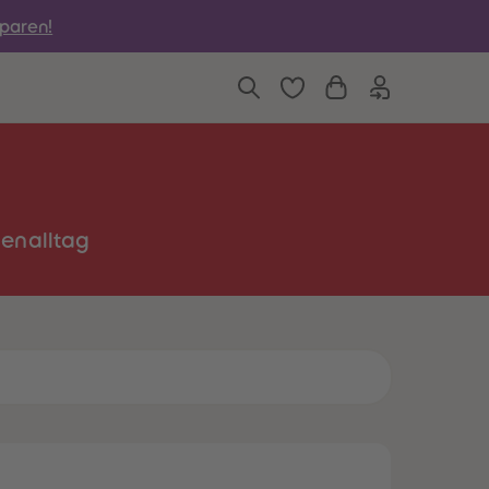
6
6
sparen!
7
7
8
8
9
9
10
10
11
11
12
12
13
13
14
14
15
15
16
16
ienalltag
17
17
18
18
19
19
20
20
21
21
22
22
23
23
24
24
25
25
26
26
27
27