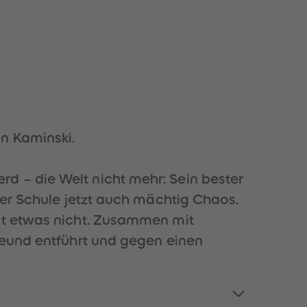
51
51
52
52
53
53
54
54
55
55
56
56
57
57
58
58
59
59
60
60
n Kaminski.
61
61
62
62
63
63
d – die Welt nicht mehr: Sein bester
64
64
der Schule jetzt auch mächtig Chaos.
65
65
66
66
mmt etwas nicht. Zusammen mit
67
67
Freund entführt und gegen einen
68
68
69
69
70
70
71
71
72
72