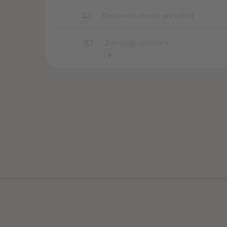
Retouren immer portofrei
Zahlungsoptionen
een
Neuheiten