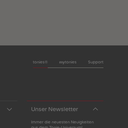
Meta-Navigation Footer
my
tonies®
tonies
Support
Unser Newsletter
Immer die neuesten Neuigkeiten
aus dem Tonie-Universum!