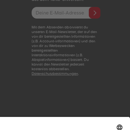
E-Mail-Addresse
Mit dem Absenden abonnierst du
unseren E-Mail-Newsletter, der auf den
von dir bereitgestellten Informationen
(z.B. Account-informationen) und den
von dir zu Werbezwecken
bereitgestellten
Interaktionsinformationen (z.B.
Abspielinformationen) basiert. Du
kannst den Newsletter jederzeit
kostenlos abbestellen.
Datenschutzbestimmungen
.