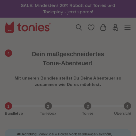
4
4
SALE:
Mindestens 20% Rabatt auf Tonies und
5
5
6
6
Tonieplay -
jetzt sparen!
7
7
8
8
9
9
10
10
11
11
12
12
13
13
14
14
Dein maßgeschneidertes
15
15
16
16
Tonie-Abenteuer!
17
17
18
18
19
19
Mit unseren Bundles stellst Du Deine Abenteuer so
20
20
21
21
zusammen wie Du es möchtest.
22
22
23
23
24
24
25
25
1
2
3
4
26
26
27
27
Bundletyp
Toniebox
Tonies
Übersicht
28
28
29
29
30
30
31
31
Achtung!
🚚
Wenn dein Paket Vorbestellungen enthält,