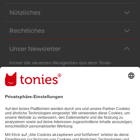
88
88
89
89
90
90
Nützliches
91
91
92
92
93
93
Rechtliches
94
94
95
95
96
96
97
97
Unser Newsletter
98
98
99
99
99+
99+
Immer die neuesten Neuigkeiten aus dem Tonie-
Universum!
E-Mail-Addresse
Mit dem Absenden abonnierst du unseren E-Mail-Newsletter, der
auf den von dir bereitgestellten Informationen (z.B. Account-
informationen) und den von dir zu Werbezwecken bereitgestellten
Interaktionsinformationen (z.B. Abspielinformationen) basiert. Du
kannst den Newsletter jederzeit kostenlos abbestellen.
Datenschutzbestimmungen
.