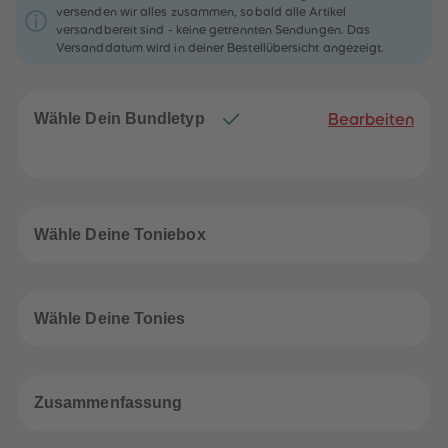
32
32
versenden wir alles zusammen, sobald alle Artikel
33
33
versandbereit sind - keine getrennten Sendungen. Das
34
34
Versanddatum wird in deiner Bestellübersicht angezeigt.
35
35
36
36
37
37
38
38
39
39
Wähle Dein Bundletyp
Bearbeiten
40
40
41
41
42
42
43
43
44
44
45
45
46
46
Wähle Deine Toniebox
47
47
48
48
49
49
50
50
51
51
Wähle Deine Tonies
52
52
53
53
54
54
55
55
56
56
Zusammenfassung
57
57
58
58
59
59