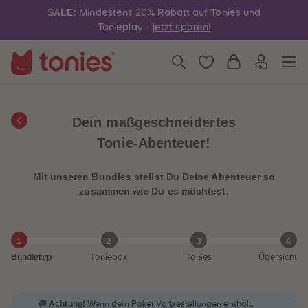
4
4
SALE:
Mindestens 20% Rabatt auf Tonies und
5
5
6
6
Tonieplay -
jetzt sparen!
7
7
8
8
9
9
10
10
11
11
12
12
13
13
14
14
Dein maßgeschneidertes
15
15
16
16
Tonie-Abenteuer!
17
17
18
18
19
19
Mit unseren Bundles stellst Du Deine Abenteuer so
20
20
21
21
zusammen wie Du es möchtest.
22
22
23
23
24
24
25
25
1
2
3
4
26
26
27
27
Bundletyp
Toniebox
Tonies
Übersicht
28
28
29
29
30
30
31
31
Achtung!
🚚
Wenn dein Paket Vorbestellungen enthält,