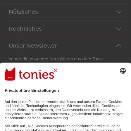
88
88
89
89
90
90
Nützliches
91
91
92
92
93
93
Rechtliches
94
94
95
95
96
96
97
97
Unser Newsletter
98
98
99
99
99+
99+
Immer die neuesten Neuigkeiten aus dem Tonie-
Universum!
E-Mail-Addresse
Mit dem Absenden abonnierst du unseren E-Mail-Newsletter, der
auf den von dir bereitgestellten Informationen (z.B. Account-
informationen) und den von dir zu Werbezwecken bereitgestellten
Interaktionsinformationen (z.B. Abspielinformationen) basiert. Du
kannst den Newsletter jederzeit kostenlos abbestellen.
Datenschutzbestimmungen
.