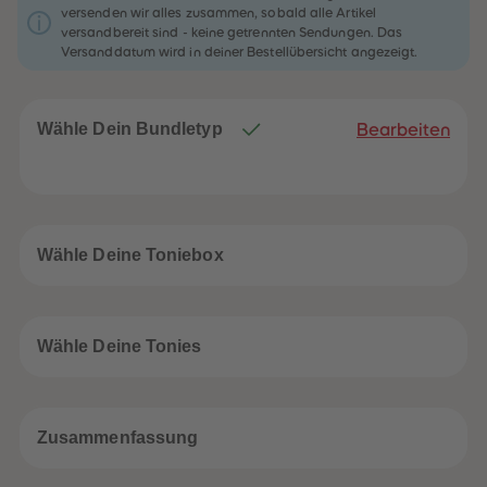
32
32
versenden wir alles zusammen, sobald alle Artikel
33
33
versandbereit sind - keine getrennten Sendungen. Das
34
34
Versanddatum wird in deiner Bestellübersicht angezeigt.
35
35
36
36
37
37
38
38
39
39
Wähle Dein Bundletyp
Bearbeiten
40
40
41
41
42
42
43
43
44
44
45
45
46
46
Wähle Deine Toniebox
47
47
48
48
49
49
50
50
51
51
Wähle Deine Tonies
52
52
53
53
54
54
55
55
56
56
Zusammenfassung
57
57
58
58
59
59