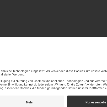
von (generativen) KI Systemen ist in dem in Ziffer 14.4 der Nut