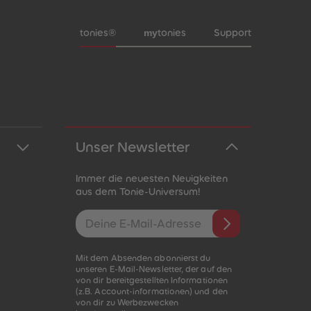
51
51
52
52
Meta-Navigation Footer
my
tonies®
tonies
Support
53
53
54
54
55
55
56
56
57
57
58
58
59
59
60
60
Unser Newsletter
61
61
62
62
63
63
Immer die neuesten Neuigkeiten
64
64
aus dem Tonie-Universum!
65
65
E-Mail-Addresse
66
66
67
67
68
68
Mit dem Absenden abonnierst du
69
69
unseren E-Mail-Newsletter, der auf den
70
70
von dir bereitgestellten Informationen
71
71
(z.B. Account-informationen) und den
72
72
von dir zu Werbezwecken