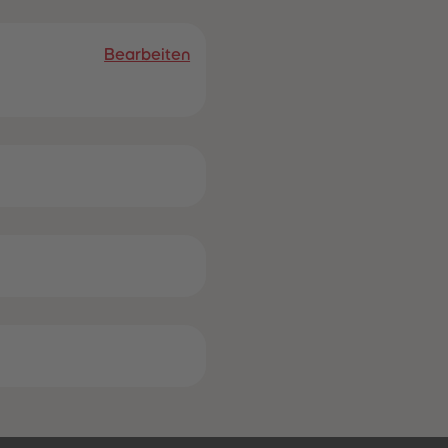
28
28
29
29
30
30
Bearbeiten
31
31
32
32
33
33
34
34
35
35
36
36
37
37
38
38
39
39
40
40
41
41
42
42
43
43
44
44
45
45
46
46
47
47
48
48
49
49
50
50