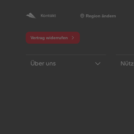
Region ändern
Kontakt
Vertrag widerrufen
Über uns
Nütz
een
Neuheiten