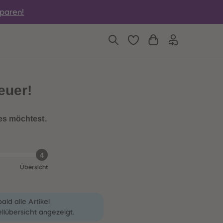
6
6
sparen!
7
7
8
8
9
9
10
10
11
11
12
12
13
13
14
14
euer!
15
15
16
16
17
17
es möchtest.
18
18
19
19
20
20
21
21
4
22
22
Übersicht
23
23
24
24
25
25
ld alle Artikel
26
26
llübersicht angezeigt.
27
27