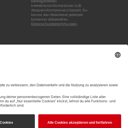
bereitgestellten
73
73
Interaktionsinformationen (z.B.
74
74
Abspielinformationen) basiert. Du
75
75
kannst den Newsletter jederzeit
76
76
kostenlos abbestellen.
Datenschutzbestimmungen
.
77
77
78
78
79
79
80
80
81
81
82
82
83
83
84
84
85
85
86
86
87
87
88
88
89
89
90
90
91
91
92
92
93
93
zungsbedingungen genannten Zusammenhang
94
94
95
95