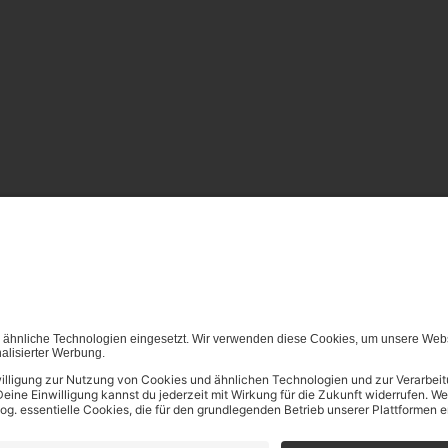
von (generativen) KI Systemen ist in dem in Ziffer 14.4 der Nut