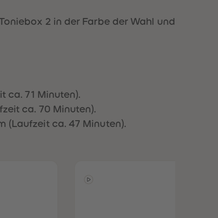
51
51
52
52
r Toniebox 2 in der Farbe der Wahl und
53
53
54
54
55
55
56
56
57
57
58
58
59
59
t ca. 71 Minuten).
60
60
61
61
fzeit ca. 70 Minuten).
62
62
 (Laufzeit ca. 47 Minuten).
63
63
64
64
65
65
66
66
67
67
68
68
69
69
70
70
71
71
72
72