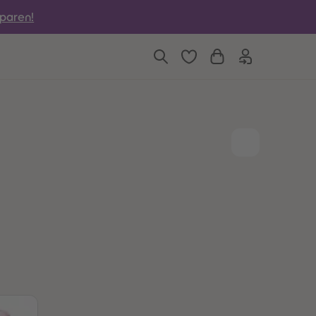
6
6
sparen!
7
7
8
8
9
9
10
10
11
11
12
12
13
13
14
14
15
15
16
16
17
17
18
18
19
19
20
20
21
21
22
22
23
23
24
24
25
25
26
26
27
27