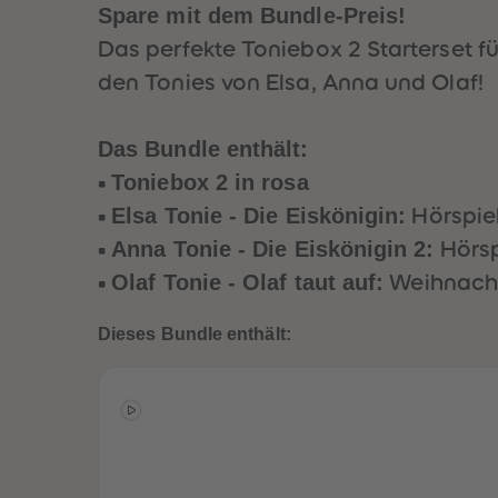
:
Spare mit dem Bundle-Preis!
:
:
:
:
Disn
Disn
Disn
Disn
Disn
Das perfekte Toniebox 2 Starterset fü
ey
ey
ey
ey
ey
den Tonies von Elsa, Anna und Olaf!
Die
Die
Die
Die
Die
Eiskö
Eiskö
Eiskö
Eiskö
Eiskö
nigin
Das Bundle enthält:
nigin
nigin
nigin
nigin
(Rot)
(Ros
(Blau
(Gra
(Mee
Toniebox 2 in rosa
•
a)
)
u)
resgr
Elsa Tonie - Die Eiskönigin:
•
Hörspiel
ün)
Anna Tonie - Die Eiskönigin 2:
•
Hörspi
Olaf Tonie - Olaf taut auf:
•
Weihnachtl
Dieses Bundle enthält: