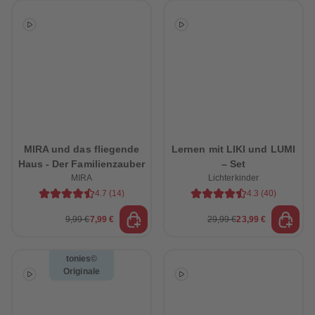
MIRA und das fliegende
Lernen mit LIKI und LUMI
Haus - Der Familienzauber
– Set
MIRA
Lichterkinder
4.7
(
14
)
4.3
(
40
)
9,99 €
7,99 €
29,99 €
23,99 €
tonies©
Originale