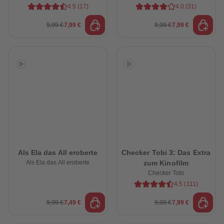
und der Urzeit
4.5
(
17
)
4.0
(
31
)
9,99 €
7,99 €
9,99 €
7,99 €
Als Ela das All eroberte
Checker Tobi 3: Das Extra
Als Ela das All eroberte
zum Kinofilm
Checker Tobi
4.5
(
111
)
9,99 €
7,49 €
9,99 €
7,99 €