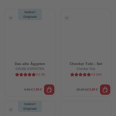
32
32
33
33
34
34
tonies©
35
35
Originale
36
36
37
37
38
38
39
39
40
40
41
41
42
42
43
43
44
44
45
45
46
46
47
47
Das alte Ägypten
Checker Tobi - Set
48
48
GROßE EXPERTEN
Checker Tobi
49
49
5.0
(
8
)
4.8
(
94
)
50
50
51
51
52
52
53
53
9,99 €
7,99 €
29,99 €
23,99 €
54
54
55
55
56
56
tonies©
57
57
Originale
58
58
59
59