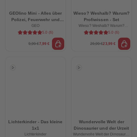
GEOlino Mini - Alles über
Wieso? Weshalb? Warum?
Polizei, Feuerwehr und
Profiwissen - Set
Rettung
GEO
Wieso? Weshalb? Warum?
Profiwissen - Set
5.0
(
6
)
5.0
(
6
)
9,99 €
7,99 €
29,99 €
23,99 €
Lichterkinder - Das kleine
Wundervolle Welt der
heiten
1x1
Dinosaurier und der Urzeit
Lichterkinder
Wundervolle Welt der Dinosaurier