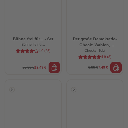
Bühne frei für... - Set
Der große Demokratie-
Bühne frei für...
Check: Wahlen,
Parlamente, Kinderrechte –
Checker Tobi
4.0
(
25
)
Das check ich für euch!
4.9
(
8
)
29,99 €
22,49 €
9,99 €
7,49 €