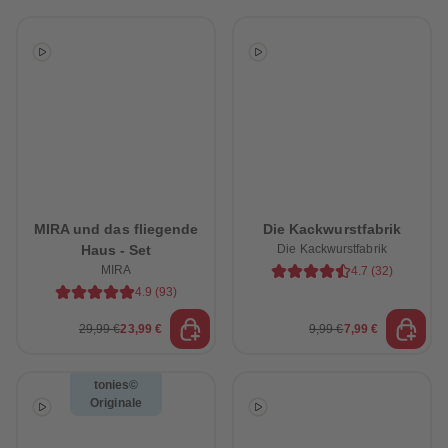
MIRA und das fliegende
Die Kackwurstfabrik
Haus - Set
Die Kackwurstfabrik
MIRA
4.7
(
32
)
4.9
(
93
)
29,99 €
23,99 €
9,99 €
7,99 €
tonies©
Originale