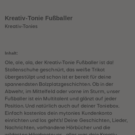
32
32
33
33
34
34
35
35
Kreativ-Tonie Fußballer
36
36
37
37
Kreativ-Tonies
38
38
39
39
40
40
41
41
42
42
Inhalt:
43
43
44
44
Ole, ole, ola, der Kreativ-Tonie Fußballer ist da!
45
45
46
46
Stollenschuhe geschnürt, das weiße Trikot
47
47
übergestülpt und schon ist er bereit für deine
48
48
49
49
spannendsten Bolzplatzgeschichten. Ob in der
50
50
Abwehr, im Mittelfeld oder vorne im Sturm, unser
51
51
52
52
Fußballer ist ein Multitalent und glänzt auf jeder
53
53
Position. Und natürlich auch auf deiner Toniebox.
54
54
55
55
Einfach kostenlos dein mytonies Kundenkonto
56
56
einrichten und los geht’s! Deine Geschichten, Lieder,
57
57
58
58
Nachrichten, vorhandene Hörbücher und die
59
59
wildesten Hörabenteuer - alles was dein Kreativ-