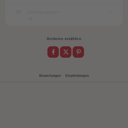
88
88
89
89
90
90
Zahlungsoptionen
91
91
92
92
93
93
94
94
95
95
96
96
Anderen erzählen
97
97
98
98
99
99
99+
99+
Bewertungen
Empfehlungen