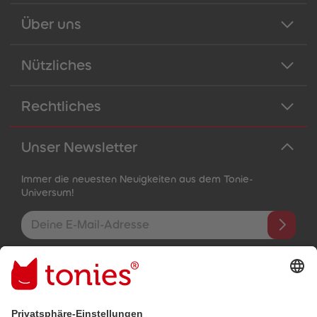
Über uns
Nützliches
Rechtliches
Unser Newsletter
Immer die neuesten Neuigkeiten aus dem Tonie-
Universum!
E-Mail-Addresse
Mit dem Absenden abonnierst du unseren E-Mail-Newsletter, der
auf den von dir bereitgestellten Informationen (z.B. Account-
informationen) und den von dir zu Werbezwecken bereitgestellten
Interaktionsinformationen (z.B. Abspielinformationen) basiert. Du
kannst den Newsletter jederzeit kostenlos abbestellen.
Datenschutzbestimmungen
.