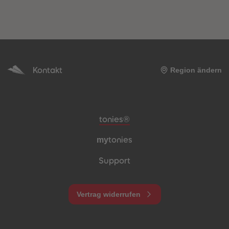
heiten
Kontakt
Region ändern
Meta-Navigation Footer
tonies®
my
tonies
Support
Vertrag widerrufen