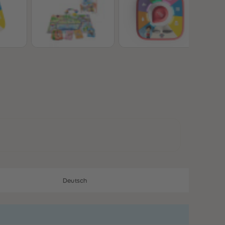
28
28
29
29
30
30
31
31
32
32
33
33
34
34
35
35
36
36
37
37
38
38
39
39
40
40
41
41
42
42
43
43
44
44
45
45
46
46
Deutsch
47
47
48
48
49
49
50
50