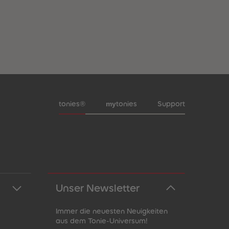
Meta-Navigation Footer
my
tonies®
tonies
Support
Unser Newsletter
Immer die neuesten Neuigkeiten
aus dem Tonie-Universum!