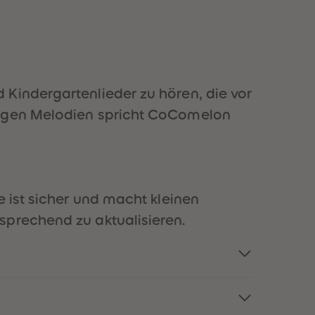
51
51
52
52
53
53
54
54
55
55
56
56
Kindergartenlieder zu hören, die vor
57
57
58
58
ngigen Melodien spricht CoComelon
59
59
60
60
61
61
62
62
63
63
64
64
 ist sicher und macht kleinen
65
65
sprechend zu aktualisieren.
66
66
67
67
68
68
69
69
70
70
71
71
72
72