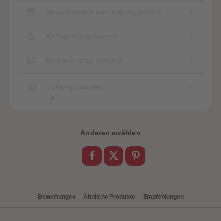
88
88
89
89
Versandkostenfreie Lieferung ab 25 €
90
90
91
91
92
92
30 Tage Rückgaberecht
93
93
94
94
95
95
Retouren immer portofrei
96
96
97
97
98
98
Zahlungsoptionen
99
99
99+
99+
Anderen erzählen
Bewertungen
Ähnliche Produkte
Empfehlungen