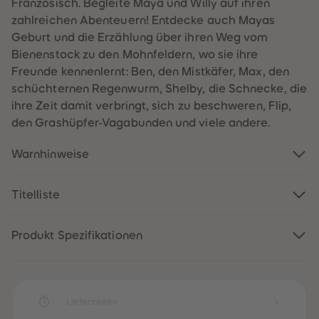
Französisch. Begleite Maya und Willy auf ihren
60
60
61
61
zahlreichen Abenteuern! Entdecke auch Mayas
62
62
Geburt und die Erzählung über ihren Weg vom
63
63
64
64
Bienenstock zu den Mohnfeldern, wo sie ihre
65
65
Freunde kennenlernt: Ben, den Mistkäfer, Max, den
66
66
67
67
schüchternen Regenwurm, Shelby, die Schnecke, die
68
68
ihre Zeit damit verbringt, sich zu beschweren, Flip,
69
69
70
70
den Grashüpfer-Vagabunden und viele andere.
71
71
72
72
73
73
Warnhinweise
74
74
75
75
76
76
Titelliste
77
77
78
78
79
79
80
80
Produkt Spezifikationen
81
81
82
82
83
83
84
84
85
85
86
86
Lieferzeiten
87
87