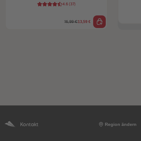
4.6
(
37
)
13,59 €
16,99 €
Kontakt
Region ändern