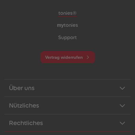
Meta-Navigation Footer
tonies®
my
tonies
Support
Vertrag widerrufen
Über uns
Nützliches
Rechtliches